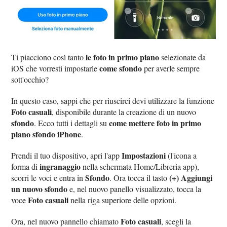
le foto in primo piano
Ti piacciono così tanto
selezionate da
come sfondo
iOS che vorresti impostarle
per averle sempre
sott'occhio?
In questo caso, sappi che per riuscirci devi utilizzare la funzione
Foto casuali
, disponibile durante la creazione di un nuovo
sfondo
come mettere foto in primo
. Ecco tutti i dettagli su
piano sfondo iPhone
.
Impostazioni
Prendi il tuo dispositivo, apri l'app
(l'icona a
ingranaggio
forma di
nella schermata Home/Libreria app),
Sfondo
(+) Aggiungi
scorri le voci e entra in
. Ora tocca il tasto
un nuovo sfondo
e, nel nuovo panello visualizzato, tocca la
Foto casuali
voce
nella riga superiore delle opzioni.
Foto casuali
Ora, nel nuovo pannello chiamato
, scegli la