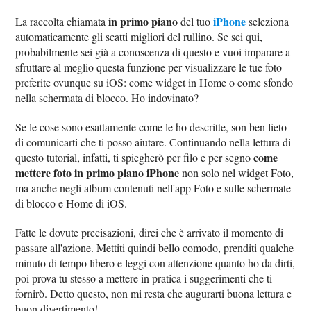
in primo piano
iPhone
La raccolta chiamata
del tuo
seleziona
automaticamente gli scatti migliori del rullino. Se sei qui,
probabilmente sei già a conoscenza di questo e vuoi imparare a
sfruttare al meglio questa funzione per visualizzare le tue foto
preferite ovunque su iOS: come widget in Home o come sfondo
nella schermata di blocco. Ho indovinato?
Se le cose sono esattamente come le ho descritte, son ben lieto
di comunicarti che ti posso aiutare. Continuando nella lettura di
come
questo tutorial, infatti, ti spiegherò per filo e per segno
mettere foto in primo piano iPhone
non solo nel widget Foto,
ma anche negli album contenuti nell'app Foto e sulle schermate
di blocco e Home di iOS.
Fatte le dovute precisazioni, direi che è arrivato il momento di
passare all'azione. Mettiti quindi bello comodo, prenditi qualche
minuto di tempo libero e leggi con attenzione quanto ho da dirti,
poi prova tu stesso a mettere in pratica i suggerimenti che ti
fornirò. Detto questo, non mi resta che augurarti buona lettura e
buon divertimento!