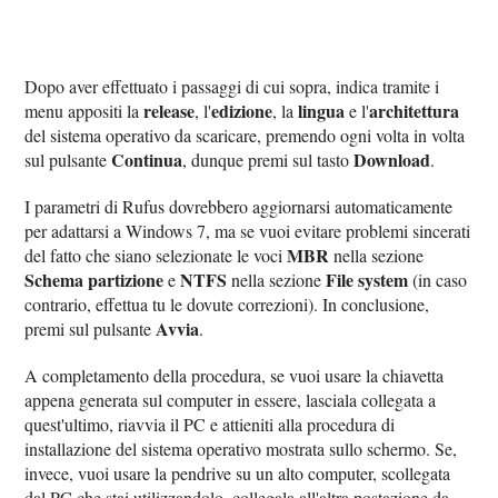
Dopo aver effettuato i passaggi di cui sopra, indica tramite i
release
edizione
lingua
architettura
menu appositi la
, l'
, la
e l'
del sistema operativo da scaricare, premendo ogni volta in volta
Continua
Download
sul pulsante
, dunque premi sul tasto
.
I parametri di Rufus dovrebbero aggiornarsi automaticamente
per adattarsi a Windows 7, ma se vuoi evitare problemi sincerati
MBR
del fatto che siano selezionate le voci
nella sezione
Schema partizione
NTFS
File system
e
nella sezione
(in caso
contrario, effettua tu le dovute correzioni). In conclusione,
Avvia
premi sul pulsante
.
A completamento della procedura, se vuoi usare la chiavetta
appena generata sul computer in essere, lasciala collegata a
quest'ultimo, riavvia il PC e attieniti alla procedura di
installazione del sistema operativo mostrata sullo schermo. Se,
invece, vuoi usare la pendrive su un alto computer, scollegata
dal PC che stai utilizzandolo, collegala all'altra postazione da