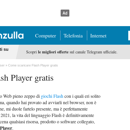
Computer
Telefonia
Internet
ti su
le migliori offerte
Scopri
sul canale Telegram ufficiale.
ser
Come scaricare Flash Player gratis
sh Player gratis
ito Web pieno zeppo di
giochi Flash
con i quali eri solito
 ma, quando hai provato ad avviarli nel browser, non è
e, mi duole fartelo presente, ma è perfettamente
 2021, la vita del linguaggio Flash è definitivamente
scena qualsiasi risorsa, prodotto o software collegato,
Player
.