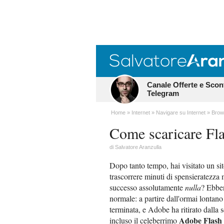
Canale Offerte e Scon
Telegram
Home
Internet
Navigare su Internet
Brow
Come scaricare Fla
di
Salvatore Aranzulla
Dopo tanto tempo, hai visitato un s
trascorrere minuti di spensieratezza
successo assolutamente
nulla
? Ebben
normale: a partire dall'ormai lontano
terminata, e Adobe ha ritirato dalla 
Adobe Flash 
incluso il celeberrimo