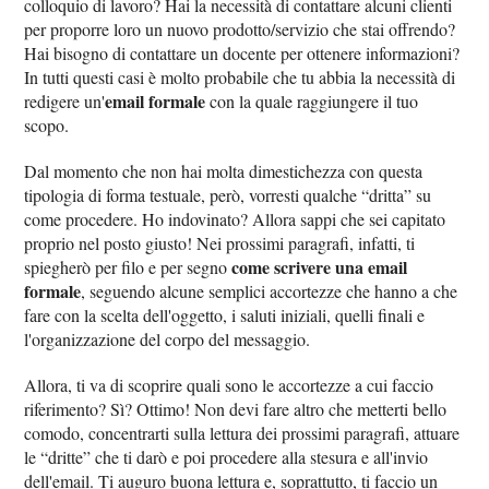
colloquio di lavoro? Hai la necessità di contattare alcuni clienti
per proporre loro un nuovo prodotto/servizio che stai offrendo?
Hai bisogno di contattare un docente per ottenere informazioni?
In tutti questi casi è molto probabile che tu abbia la necessità di
email formale
redigere un'
con la quale raggiungere il tuo
scopo.
Dal momento che non hai molta dimestichezza con questa
tipologia di forma testuale, però, vorresti qualche “dritta” su
come procedere. Ho indovinato? Allora sappi che sei capitato
proprio nel posto giusto! Nei prossimi paragrafi, infatti, ti
come scrivere una email
spiegherò per filo e per segno
formale
, seguendo alcune semplici accortezze che hanno a che
fare con la scelta dell'oggetto, i saluti iniziali, quelli finali e
l'organizzazione del corpo del messaggio.
Allora, ti va di scoprire quali sono le accortezze a cui faccio
riferimento? Sì? Ottimo! Non devi fare altro che metterti bello
comodo, concentrarti sulla lettura dei prossimi paragrafi, attuare
le “dritte” che ti darò e poi procedere alla stesura e all'invio
dell'email. Ti auguro buona lettura e, soprattutto, ti faccio un