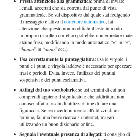
Presta attenzione alla grammatica
: prima di inviare
l'email, accertati che sia corretta dal punto di vista
grammaticale. Se sul dispositivo dal quale stai redigendo
il messaggio è attivo il
correttore automatico
, fai
attenzione che questo non modifichi il testo in modo
improprio (a volte i correttori potrebbero interpretare male
alcune frasi, modificando in modo automatico “
e
” in “
è
”,
“
hanno
” in “
anno
” ecc.).
Usa correttamente la punteggiatura
: usa le virgole, i
punti e i punti e virgola laddove è necessario per spezzare
frasi e periodi. Evita, invece, l'utilizzo dei puntini
sospensivi e dei punti esclamativi.
Attingi dal tuo vocabolario
: se usi termini di cui non
comprendi appieno il significato o che addirittura non
conosci affatto, rischi di utilizzarli ime di fare una
figuraccia. Se sei incerto in merito all'utilizzo di un
termine, fai una breve ricerca su Internet, magari
utilizzando un buon dizionario online.
Segnala l'eventuale presenza di allegati
: ti consiglio di