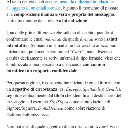
Al netto dei già citati
accorgimenti da utilizzare in relazione
all'oggetto di un'email formale
, è giunto il momento di passare
composizione manuale vera e propria del messaggio
alla
:
introduzione
partiamo dunque dalla relativa
.
Una delle prime differenze che saltano all'occhio quando si
saluti
confrontano le email
informali
da quelle
formali
sono i
introduttivi
. Se mandi un'email a un tuo vecchio amico, puoi
iniziare tranquillamente con un bel “
Ciao!
”, ma il discorso
cambia decisamente se scrivi un'email di tipo formale, visto che
con cui non
è indirizzata a una persona o a un'azienda
intrattieni un rapporto confidenziale
.
Per questa ragione, è consuetudine iniziare le email formali con
aggettivo di circostanza
un
(es.
Egregio
,
Spettabile
o
Gentile
),
titolo
seguito eventualmente dal
che identifica il destinatario del
messaggio, ad esempio
Sig.
/
Sig.ra
come abbreviazione di
Signore/Signora,
Dott.
/
Dott.ssa
come abbreviazione di
Dottore/Dottoressa ecc.
Non hai idea di quale aggettivo di circostanza utilizzare? Ecco