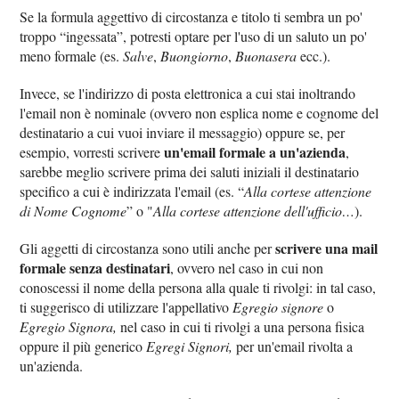
Se la formula aggettivo di circostanza e titolo ti sembra un po'
troppo “ingessata”, potresti optare per l'uso di un saluto un po'
meno formale (es.
Salve
,
Buongiorno
,
Buonasera
ecc.).
Invece, se l'indirizzo di posta elettronica a cui stai inoltrando
l'email non è nominale (ovvero non esplica nome e cognome del
destinatario a cui vuoi inviare il messaggio) oppure se, per
un'email formale a un'azienda
esempio, vorresti scrivere
,
sarebbe meglio scrivere prima dei saluti iniziali il destinatario
specifico a cui è indirizzata l'email (es. “
Alla cortese attenzione
di Nome Cognome
” o "
Alla cortese attenzione dell'ufficio…
).
scrivere una mail
Gli aggetti di circostanza sono utili anche per
formale senza destinatari
, ovvero nel caso in cui non
conoscessi il nome della persona alla quale ti rivolgi: in tal caso,
ti suggerisco di utilizzare l'appellativo
Egregio signore
o
Egregio Signora,
nel caso in cui ti rivolgi a una persona fisica
oppure il più generico
Egregi Signori,
per un'email rivolta a
un'azienda.