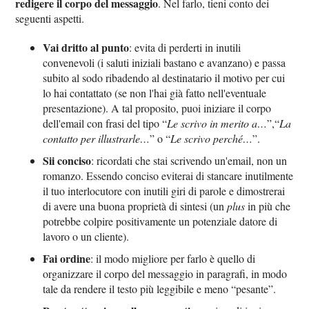
redigere il corpo del messaggio
. Nel farlo, tieni conto dei
seguenti aspetti.
Vai dritto al punto
: evita di perderti in inutili
convenevoli (i saluti iniziali bastano e avanzano) e passa
subito al sodo ribadendo al destinatario il motivo per cui
lo hai contattato (se non l'hai già fatto nell'eventuale
presentazione). A tal proposito, puoi iniziare il corpo
dell'email con frasi del tipo “
Le scrivo in merito a…
”,“
La
contatto per illustrarle…
” o “
Le scrivo perché…
”.
Sii conciso
: ricordati che stai scrivendo un'email, non un
romanzo. Essendo conciso eviterai di stancare inutilmente
il tuo interlocutore con inutili giri di parole e dimostrerai
di avere una buona proprietà di sintesi (un
plus
in più che
potrebbe colpire positivamente un potenziale datore di
lavoro o un cliente).
Fai ordine
: il modo migliore per farlo è quello di
organizzare il corpo del messaggio in paragrafi, in modo
tale da rendere il testo più leggibile e meno “pesante”.