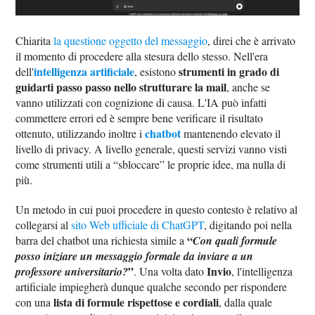
Chiarita
la questione oggetto del messaggio
, direi che è arrivato
il momento di procedere alla stesura dello stesso. Nell'era
intelligenza artificiale
strumenti in grado di
dell'
, esistono
guidarti passo passo nello strutturare la mail
, anche se
vanno utilizzati con cognizione di causa. L'IA può infatti
commettere errori ed è sempre bene verificare il risultato
chatbot
ottenuto, utilizzando inoltre i
mantenendo elevato il
livello di privacy. A livello generale, questi servizi vanno visti
come strumenti utili a “sbloccare” le proprie idee, ma nulla di
più.
Un metodo in cui puoi procedere in questo contesto è relativo al
collegarsi al
sito Web ufficiale di ChatGPT
, digitando poi nella
“
barra del chatbot una richiesta simile a
Con quali formule
posso iniziare un messaggio formale da inviare a un
”
Invio
professore universitario?
. Una volta dato
, l'intelligenza
artificiale impiegherà dunque qualche secondo per rispondere
lista di formule rispettose e cordiali
con una
, dalla quale