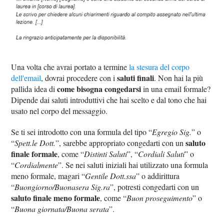
Una volta che avrai portato a termine
la stesura del corpo
saluti finali
dell'email
, dovrai procedere con i
. Non hai la più
come bisogna congedarsi
pallida idea di
in una email formale?
Dipende dai saluti introduttivi che hai scelto e dal tono che hai
usato nel corpo del messaggio.
Se ti sei introdotto con una formula del tipo “
Egregio Sig.
” o
saluto
“
Spett.le Dott.
”, sarebbe appropriato congedarti con un
finale formale
, come “
Distinti Saluti
”, “
Cordiali Saluti
” o
“
Cordialmente
”. Se nei saluti iniziali hai utilizzato una formula
meno formale, magari “
Gentile Dott.ssa
” o addirittura
“
Buongiorno/Buonasera Sig.ra
”, potresti congedarti con un
saluto finale meno formale
, come “
Buon proseguimento
” o
“
Buona giornata/Buona serata
”.