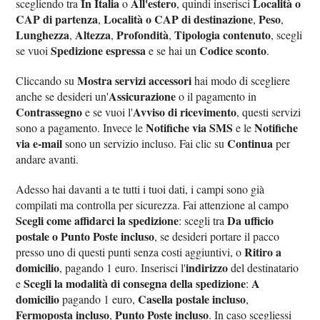
In Italia
All'estero
Località o
scegliendo tra
o
, quindi inserisci
CAP di partenza
Località o CAP di destinazione
Peso
,
,
,
Lunghezza
Altezza
Profondità
Tipologia contenuto
,
,
,
, scegli
Spedizione espressa
Codice sconto
se vuoi
e se hai un
.
Mostra servizi accessori
Cliccando su
hai modo di scegliere
Assicurazione
anche se desideri un'
o il pagamento in
Contrassegno
Avviso di ricevimento
e se vuoi l'
, questi servizi
Notifiche via SMS
Notifiche
sono a pagamento. Invece le
e le
via e-mail
Continua
sono un servizio incluso. Fai clic su
per
andare avanti.
Adesso hai davanti a te tutti i tuoi dati, i campi sono già
compilati ma controlla per sicurezza. Fai attenzione al campo
Scegli come affidarci la spedizione
Da ufficio
: scegli tra
postale o Punto Poste incluso
, se desideri portare il pacco
Ritiro a
presso uno di questi punti senza costi aggiuntivi, o
domicilio
indirizzo
, pagando 1 euro. Inserisci l'
del destinatario
Scegli la modalità di consegna della spedizione
A
e
:
domicilio
Casella postale incluso
pagando 1 euro,
,
Fermoposta incluso
Punto Poste incluso
,
. In caso scegliessi