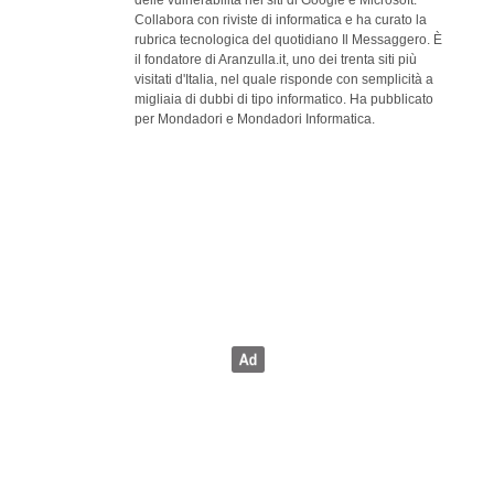
delle vulnerabilità nei siti di Google e Microsoft.
Collabora con riviste di informatica e ha curato la
rubrica tecnologica del quotidiano Il Messaggero. È
il fondatore di Aranzulla.it, uno dei trenta siti più
visitati d'Italia, nel quale risponde con semplicità a
migliaia di dubbi di tipo informatico. Ha pubblicato
per Mondadori e Mondadori Informatica.