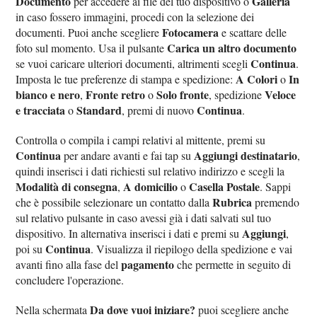
Documento
Galleria
per accedere ai file del tuo dispositivo o
in caso fossero immagini, procedi con la selezione dei
Fotocamera
documenti. Puoi anche scegliere
e scattare delle
Carica un altro documento
foto sul momento. Usa il pulsante
Continua
se vuoi caricare ulteriori documenti, altrimenti scegli
.
A Colori
In
Imposta le tue preferenze di stampa e spedizione:
o
bianco e nero
Fronte retro
Solo fronte
Veloce
,
o
, spedizione
e tracciata
Standard
Continua
o
, premi di nuovo
.
Controlla o compila i campi relativi al mittente, premi su
Continua
Aggiungi destinatario
per andare avanti e fai tap su
,
quindi inserisci i dati richiesti sul relativo indirizzo e scegli la
Modalità di consegna
A domicilio
Casella Postale
,
o
. Sappi
Rubrica
che è possibile selezionare un contatto dalla
premendo
sul relativo pulsante in caso avessi già i dati salvati sul tuo
Aggiungi
dispositivo. In alternativa inserisci i dati e premi su
,
Continua
poi su
. Visualizza il riepilogo della spedizione e vai
pagamento
avanti fino alla fase del
che permette in seguito di
concludere l'operazione.
Da dove vuoi iniziare?
Nella schermata
puoi scegliere anche