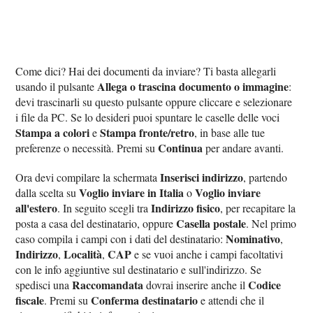
Come dici? Hai dei documenti da inviare? Ti basta allegarli
Allega o trascina documento o immagine
usando il pulsante
:
devi trascinarli su questo pulsante oppure cliccare e selezionare
i file da PC. Se lo desideri puoi spuntare le caselle delle voci
Stampa a colori
Stampa fronte/retro
e
, in base alle tue
Continua
preferenze o necessità. Premi su
per andare avanti.
Inserisci indirizzo
Ora devi compilare la schermata
, partendo
Voglio inviare in Italia
Voglio inviare
dalla scelta su
o
all'estero
Indirizzo fisico
. In seguito scegli tra
, per recapitare la
Casella postale
posta a casa del destinatario, oppure
. Nel primo
Nominativo
caso compila i campi con i dati del destinatario:
,
Indirizzo
Località
CAP
,
,
e se vuoi anche i campi facoltativi
con le info aggiuntive sul destinatario e sull'indirizzo. Se
Raccomandata
Codice
spedisci una
dovrai inserire anche il
fiscale
Conferma destinatario
. Premi su
e attendi che il