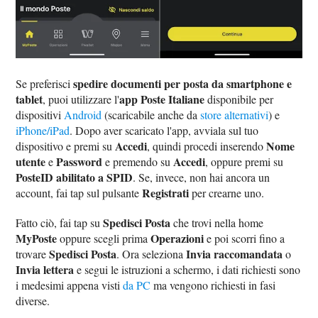
spedire documenti per posta da smartphone e
Se preferisci
tablet
app Poste Italiane
, puoi utilizzare l'
disponibile per
dispositivi
Android
(scaricabile anche da
store alternativi
) e
iPhone/iPad
. Dopo aver scaricato l'app, avviala sul tuo
Accedi
Nome
dispositivo e premi su
, quindi procedi inserendo
utente
Password
Accedi
e
e premendo su
, oppure premi su
PosteID abilitato a SPID
. Se, invece, non hai ancora un
Registrati
account, fai tap sul pulsante
per crearne uno.
Spedisci Posta
Fatto ciò, fai tap su
che trovi nella home
MyPoste
Operazioni
oppure scegli prima
e poi scorri fino a
Spedisci Posta
Invia raccomandata
trovare
. Ora seleziona
o
Invia lettera
e segui le istruzioni a schermo, i dati richiesti sono
i medesimi appena visti
da PC
ma vengono richiesti in fasi
diverse.