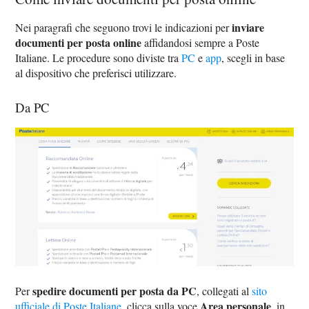
inviare
Nei paragrafi che seguono trovi le indicazioni per
documenti per posta online
affidandosi sempre a Poste
Italiane. Le procedure sono diviste tra
PC
e
app
, scegli in base
al dispositivo che preferisci utilizzare.
Da PC
spedire documenti per posta da PC
Per
, collegati al
sito
Area personale
ufficiale di Poste Italiane
, clicca sulla voce
, in