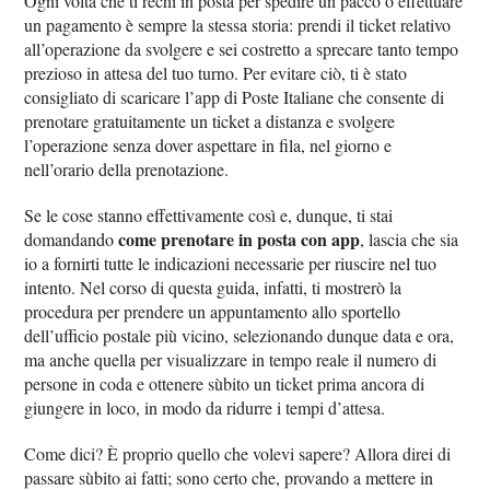
Ogni volta che ti rechi in posta per spedire un pacco o effettuare
un pagamento è sempre la stessa storia: prendi il ticket relativo
all’operazione da svolgere e sei costretto a sprecare tanto tempo
prezioso in attesa del tuo turno. Per evitare ciò, ti è stato
consigliato di scaricare l’app di Poste Italiane che consente di
prenotare gratuitamente un ticket a distanza e svolgere
l’operazione senza dover aspettare in fila, nel giorno e
nell’orario della prenotazione.
Se le cose stanno effettivamente così e, dunque, ti stai
come prenotare in posta con app
domandando
, lascia che sia
io a fornirti tutte le indicazioni necessarie per riuscire nel tuo
intento. Nel corso di questa guida, infatti, ti mostrerò la
procedura per prendere un appuntamento allo sportello
dell’ufficio postale più vicino, selezionando dunque data e ora,
ma anche quella per visualizzare in tempo reale il numero di
persone in coda e ottenere sùbito un ticket prima ancora di
giungere in loco, in modo da ridurre i tempi d’attesa.
Come dici? È proprio quello che volevi sapere? Allora direi di
passare sùbito ai fatti; sono certo che, provando a mettere in