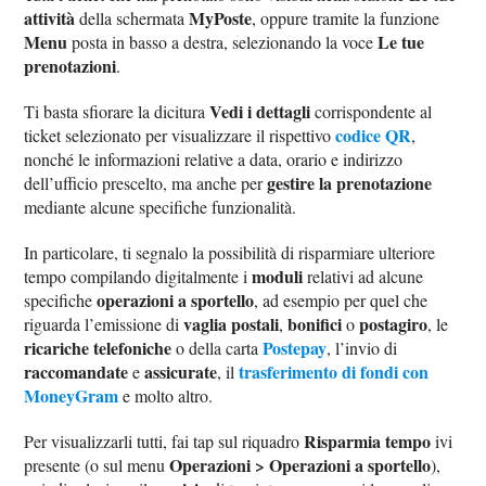
attività
MyPoste
della schermata
, oppure tramite la funzione
Menu
Le tue
posta in basso a destra, selezionando la voce
prenotazioni
.
Vedi i dettagli
Ti basta sfiorare la dicitura
corrispondente al
codice QR
ticket selezionato per visualizzare il rispettivo
,
nonché le informazioni relative a data, orario e indirizzo
gestire la prenotazione
dell’ufficio prescelto, ma anche per
mediante alcune specifiche funzionalità.
In particolare, ti segnalo la possibilità di risparmiare ulteriore
moduli
tempo compilando digitalmente i
relativi ad alcune
operazioni a sportello
specifiche
, ad esempio per quel che
vaglia postali
bonifici
postagiro
riguarda l’emissione di
,
o
, le
ricariche telefoniche
Postepay
o della carta
, l’invio di
raccomandate
assicurate
trasferimento di fondi con
e
, il
MoneyGram
e molto altro.
Risparmia tempo
Per visualizzarli tutti, fai tap sul riquadro
ivi
Operazioni > Operazioni a sportello
presente (o sul menu
),