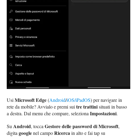
Microsoft Edge
Usi
(
Android
/
iOS/iPadOS
) per navigare in
tre trattini
rete da mobile? Avvialo e premi sui
situati in basso
Impostazioni
a destra. Dal menu che compare, seleziona
.
Android
Gestore delle password di Microsoft
Su
, tocca
,
google
Ricerca
digita
nel campo
in alto e fai tap su