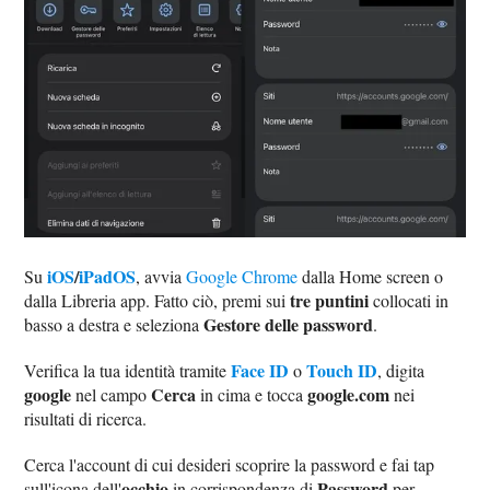
iOS
/
iPadOS
Su
, avvia
Google Chrome
dalla Home screen o
tre puntini
dalla Libreria app. Fatto ciò, premi sui
collocati in
Gestore delle password
basso a destra e seleziona
.
Face ID
Touch ID
Verifica la tua identità tramite
o
, digita
google
Cerca
google.com
nel campo
in cima e tocca
nei
risultati di ricerca.
Cerca l'account di cui desideri scoprire la password e fai tap
occhio
Password
sull'icona dell'
in corrispondenza di
per