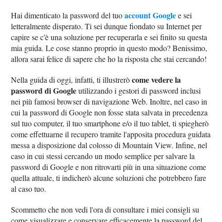
account Google
Hai dimenticato la password del tuo
e sei
letteralmente disperato. Ti sei dunque fiondato su Internet per
capire se c'è una soluzione per recuperarla e sei finito su questa
mia guida. Le cose stanno proprio in questo modo? Benissimo,
allora sarai felice di sapere che ho la risposta che stai cercando!
come vedere la
Nella guida di oggi, infatti, ti illustrerò
password di Google
utilizzando i gestori di password inclusi
nei più famosi browser di navigazione Web. Inoltre, nel caso in
cui la password di Google non fosse stata salvata in precedenza
sul tuo computer, il tuo smartphone e/o il tuo tablet, ti spiegherò
come effettuarne il recupero tramite l'apposita procedura guidata
messa a disposizione dal colosso di Mountain View. Infine, nel
caso in cui stessi cercando un modo semplice per salvare la
password di Google e non ritrovarti più in una situazione come
quella attuale, ti indicherò alcune soluzioni che potrebbero fare
al caso tuo.
Scommetto che non vedi l'ora di consultare i miei consigli su
come visualizzare e conservare efficacemente la password del