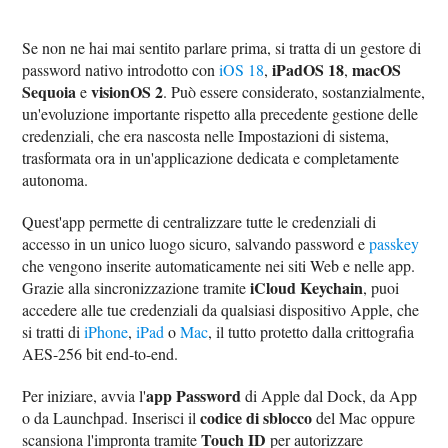
Se non ne hai mai sentito parlare prima, si tratta di un gestore di
iPadOS 18
macOS
password nativo introdotto con
iOS 18
,
,
Sequoia
visionOS 2
e
. Può essere considerato, sostanzialmente,
un'evoluzione importante rispetto alla precedente gestione delle
credenziali, che era nascosta nelle Impostazioni di sistema,
trasformata ora in un'applicazione dedicata e completamente
autonoma.
Quest'app permette di centralizzare tutte le credenziali di
accesso in un unico luogo sicuro, salvando password e
passkey
che vengono inserite automaticamente nei siti Web e nelle app.
iCloud Keychain
Grazie alla sincronizzazione tramite
, puoi
accedere alle tue credenziali da qualsiasi dispositivo Apple, che
si tratti di
iPhone
,
iPad
o
Mac
, il tutto protetto dalla crittografia
AES-256 bit end-to-end.
app Password
Per iniziare, avvia l'
di Apple dal Dock, da App
codice di sblocco
o da Launchpad. Inserisci il
del Mac oppure
Touch ID
scansiona l'impronta tramite
per autorizzare