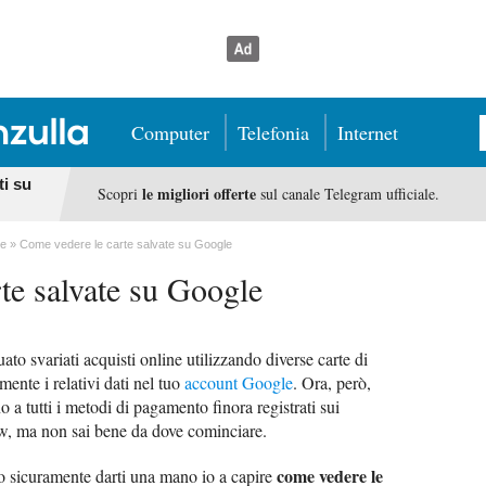
Computer
Telefonia
Internet
ti su
le migliori offerte
Scopri
sul canale Telegram ufficiale.
le
Come vedere le carte salvate su Google
te salvate su Google
uato svariati acquisti online utilizzando diverse carte di
mente i relativi dati nel tuo
account Google
. Ora, però,
o a tutti i metodi di pagamento finora registrati sui
w, ma non sai bene da dove cominciare.
come vedere le
so sicuramente darti una mano io a capire