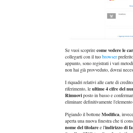
come vedere le ca
Se vuoi scoprire
collegarti con il tuo
browser
preferit
appunto, sono registrati i vari metod
non hai già provveduto, dovrai neces
I riquadri relativi alle carte di credi
ultime 4 cifre del n
riferimento, le
Rimuovi
posto in basso e confermand
eliminare definitivamente l'elemento
Modifica
Pigiando il bottone
, invece
aperta una nuova finestra che ti cons
nome del titolare
indirizzo di f
e l'