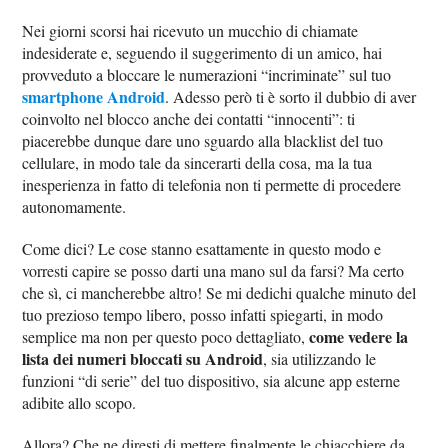
Nei giorni scorsi hai ricevuto un mucchio di chiamate
indesiderate e, seguendo il suggerimento di un amico, hai
provveduto a bloccare le numerazioni “incriminate” sul tuo
smartphone Android
. Adesso però ti è sorto il dubbio di aver
coinvolto nel blocco anche dei contatti “innocenti”: ti
piacerebbe dunque dare uno sguardo alla blacklist del tuo
cellulare, in modo tale da sincerarti della cosa, ma la tua
inesperienza in fatto di telefonia non ti permette di procedere
autonomamente.
Come dici? Le cose stanno esattamente in questo modo e
vorresti capire se posso darti una mano sul da farsi? Ma certo
che sì, ci mancherebbe altro! Se mi dedichi qualche minuto del
tuo prezioso tempo libero, posso infatti spiegarti, in modo
come vedere la
semplice ma non per questo poco dettagliato,
lista dei numeri bloccati su Android
, sia utilizzando le
funzioni “di serie” del tuo dispositivo, sia alcune app esterne
adibite allo scopo.
Allora? Che ne diresti di mettere finalmente le chiacchiere da