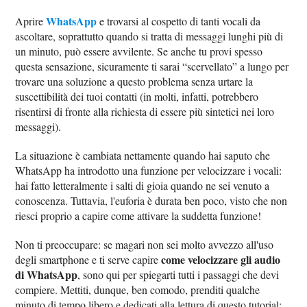
WhatsApp
Aprire
e trovarsi al cospetto di tanti vocali da
ascoltare, soprattutto quando si tratta di messaggi lunghi più di
un minuto, può essere avvilente. Se anche tu provi spesso
questa sensazione, sicuramente ti sarai “scervellato” a lungo per
trovare una soluzione a questo problema senza urtare la
suscettibilità dei tuoi contatti (in molti, infatti, potrebbero
risentirsi di fronte alla richiesta di essere più sintetici nei loro
messaggi).
La situazione è cambiata nettamente quando hai saputo che
WhatsApp ha introdotto una funzione per velocizzare i vocali:
hai fatto letteralmente i salti di gioia quando ne sei venuto a
conoscenza. Tuttavia, l'euforia è durata ben poco, visto che non
riesci proprio a capire come attivare la suddetta funzione!
Non ti preoccupare: se magari non sei molto avvezzo all'uso
come velocizzare gli audio
degli smartphone e ti serve capire
di WhatsApp
, sono qui per spiegarti tutti i passaggi che devi
compiere. Mettiti, dunque, ben comodo, prenditi qualche
minuto di tempo libero e dedicati alla lettura di questo tutorial: