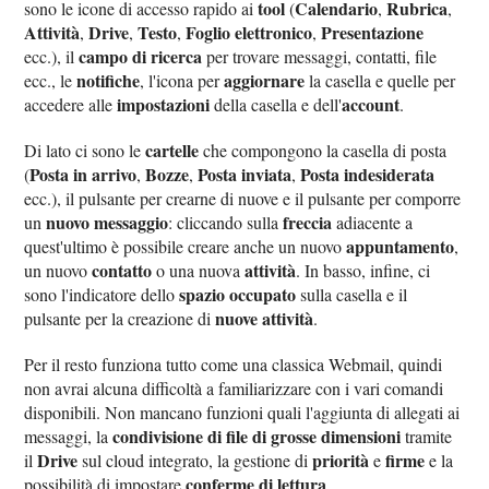
tool
Calendario
Rubrica
sono le icone di accesso rapido ai
(
,
,
Attività
Drive
Testo
Foglio elettronico
Presentazione
,
,
,
,
campo di ricerca
ecc.), il
per trovare messaggi, contatti, file
notifiche
aggiornare
ecc., le
, l'icona per
la casella e quelle per
impostazioni
account
accedere alle
della casella e dell'
.
cartelle
Di lato ci sono le
che compongono la casella di posta
Posta in arrivo
Bozze
Posta inviata
Posta indesiderata
(
,
,
,
ecc.), il pulsante per crearne di nuove e il pulsante per comporre
nuovo messaggio
freccia
un
: cliccando sulla
adiacente a
appuntamento
quest'ultimo è possibile creare anche un nuovo
,
contatto
attività
un nuovo
o una nuova
. In basso, infine, ci
spazio occupato
sono l'indicatore dello
sulla casella e il
nuove attività
pulsante per la creazione di
.
Per il resto funziona tutto come una classica Webmail, quindi
non avrai alcuna difficoltà a familiarizzare con i vari comandi
disponibili. Non mancano funzioni quali l'aggiunta di allegati ai
condivisione di file di grosse dimensioni
messaggi, la
tramite
Drive
priorità
firme
il
sul cloud integrato, la gestione di
e
e la
conferme di lettura
possibilità di impostare
.