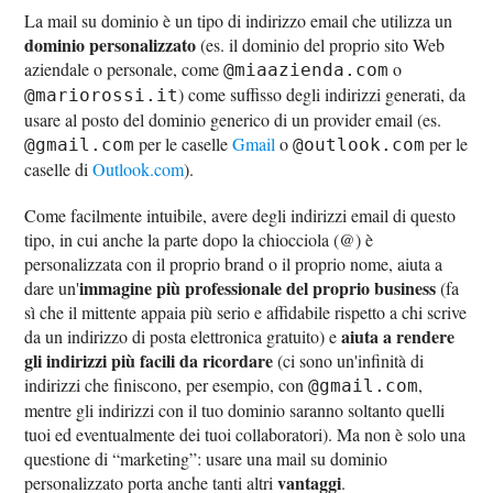
La mail su dominio è un tipo di indirizzo email che utilizza un
dominio personalizzato
(es. il dominio del proprio sito Web
aziendale o personale, come
o
@miaazienda.com
) come suffisso degli indirizzi generati, da
@mariorossi.it
usare al posto del dominio generico di un provider email (es.
per le caselle
Gmail
o
per le
@gmail.com
@outlook.com
caselle di
Outlook.com
).
Come facilmente intuibile, avere degli indirizzi email di questo
tipo, in cui anche la parte dopo la chiocciola (@) è
personalizzata con il proprio brand o il proprio nome, aiuta a
immagine più professionale del proprio business
dare un'
(fa
sì che il mittente appaia più serio e affidabile rispetto a chi scrive
aiuta a rendere
da un indirizzo di posta elettronica gratuito) e
gli indirizzi più facili da ricordare
(ci sono un'infinità di
indirizzi che finiscono, per esempio, con
,
@gmail.com
mentre gli indirizzi con il tuo dominio saranno soltanto quelli
tuoi ed eventualmente dei tuoi collaboratori). Ma non è solo una
questione di “marketing”: usare una mail su dominio
vantaggi
personalizzato porta anche tanti altri
.