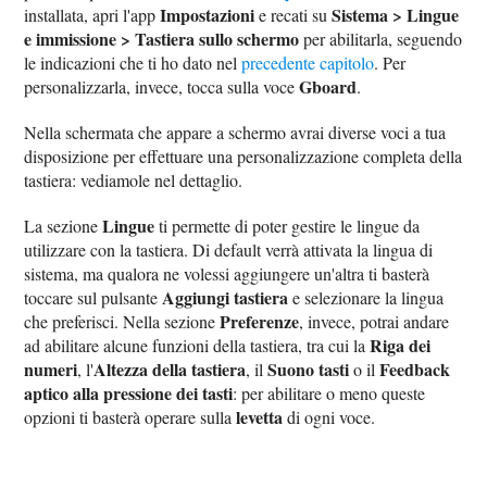
Impostazioni
Sistema > Lingue
installata, apri l'app
e recati su
e immissione > Tastiera sullo schermo
per abilitarla, seguendo
le indicazioni che ti ho dato nel
precedente capitolo
. Per
Gboard
personalizzarla, invece, tocca sulla voce
.
Nella schermata che appare a schermo avrai diverse voci a tua
disposizione per effettuare una personalizzazione completa della
tastiera: vediamole nel dettaglio.
Lingue
La sezione
ti permette di poter gestire le lingue da
utilizzare con la tastiera. Di default verrà attivata la lingua di
sistema, ma qualora ne volessi aggiungere un'altra ti basterà
Aggiungi tastiera
toccare sul pulsante
e selezionare la lingua
Preferenze
che preferisci. Nella sezione
, invece, potrai andare
Riga dei
ad abilitare alcune funzioni della tastiera, tra cui la
numeri
Altezza della tastiera
Suono tasti
Feedback
, l'
, il
o il
aptico alla pressione dei tasti
: per abilitare o meno queste
levetta
opzioni ti basterà operare sulla
di ogni voce.