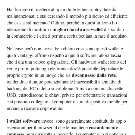
Hai bisogno di mettere al riparo tutte le tue criptovalute dai
malintenzionati e stai cercando il metodo più sicuro ed efficiente
che esista sul mercato? Ottimo, perché in quest’articolo ho
migliori hardware wallet
intenzione di mostrarti i
disponibili
in commercio e i criteri per una scelta oculata in fase d’acquisto.
Nel caso però non avessi ben chiaro cosa sono questi wallet e
quali vantaggi offrono rispetto a quelli software, allora lascia
che ti dia una veloce spiegazione. Gli hardware wallet sono dei
veri e propri portafogli elettronici dov’è possibile depositare le
disconnesso dalla rete
proprie crypto in un luogo che sia
,
rendendole dunque potenzialmente inaccessibili a tentativi di
hacking del PC o dello smartphone. Simili a comuni chiavette
USB, custodiscono le chiavi private per effettuare le transazioni
e si possono collegare al computer o a un dispositivo mobile per
inviare e ricevere criptovalute.
wallet software
I
invece, sono generalmente costituiti da app o
costantemente
estensioni per il browser, il che le mantiene
connesse
ogni qualvolta si accende il computer e lo si collega a