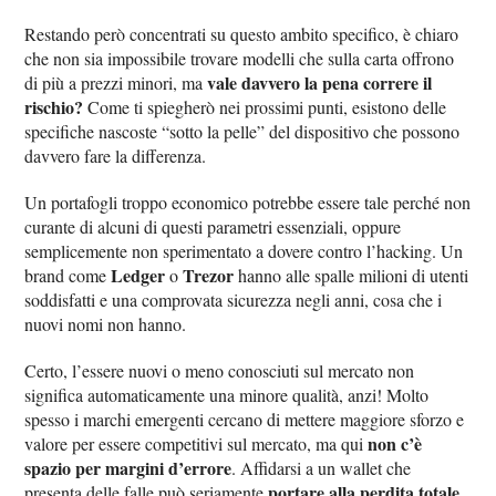
Restando però concentrati su questo ambito specifico, è chiaro
che non sia impossibile trovare modelli che sulla carta offrono
vale davvero la pena correre il
di più a prezzi minori, ma
rischio?
Come ti spiegherò nei prossimi punti, esistono delle
specifiche nascoste “sotto la pelle” del dispositivo che possono
davvero fare la differenza.
Un portafogli troppo economico potrebbe essere tale perché non
curante di alcuni di questi parametri essenziali, oppure
semplicemente non sperimentato a dovere contro l’hacking. Un
Ledger
Trezor
brand come
o
hanno alle spalle milioni di utenti
soddisfatti e una comprovata sicurezza negli anni, cosa che i
nuovi nomi non hanno.
Certo, l’essere nuovi o meno conosciuti sul mercato non
significa automaticamente una minore qualità, anzi! Molto
spesso i marchi emergenti cercano di mettere maggiore sforzo e
non c’è
valore per essere competitivi sul mercato, ma qui
spazio per margini d’errore
. Affidarsi a un wallet che
portare alla perdita totale
presenta delle falle può seriamente