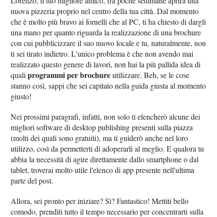
Lorenzo, il tuo migliore amico, fra poche settimane aprirà una
nuova pizzeria proprio nel centro della tua città. Dal momento
che è molto più bravo ai fornelli che al PC, ti ha chiesto di dargli
una mano per quanto riguarda la realizzazione di una brochure
con cui pubblicizzare il suo nuovo locale e tu, naturalmente, non
ti sei tirato indietro. L'unico problema è che non avendo mai
realizzato questo genere di lavori, non hai la più pallida idea di
programmi per brochure
quali
utilizzare. Beh, se le cose
stanno così, sappi che sei capitato nella guida giusta al momento
giusto!
Nei prossimi paragrafi, infatti, non solo ti elencherò alcune dei
migliori software di desktop publishing presenti sulla piazza
(molti dei quali sono gratuiti), ma ti guiderò anche nel loro
utilizzo, così da permetterti di adoperarli al meglio. E qualora tu
abbia la necessità di agire direttamente dallo smartphone o dal
tablet, troverai molto utile l'elenco di app presente nell'ultima
parte del post.
Allora, sei pronto per iniziare? Sì? Fantastico! Mettiti bello
comodo, prenditi tutto il tempo necessario per concentrarti sulla