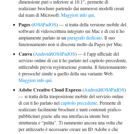
dimensione pari o inferiore ai 10.1", permette di
realizzare brochure partendo dai numerosi modelli creati
dal team di Microsoft.
Maggiori info qui
.
Pages
(
iOS/iPadOS
) — si tratta della versione mobile del
software di videoscrittura integrato sui Mac e di cui ti ho
ampiamente parlato in un
paragrafo dedicato
. Il suo
funzionamento non si discosta molto da Pages per Mac.
Canva
(
Android
/
iOS/iPadOS
) — è l'app ufficiale del
servizio online di cui ti ho parlato nel capitolo precedente,
utilizzabile previa registrazione gratuita. Il funzionamento
è pressoché simile a quello della sua variante Web.
Maggiori info qui
.
Adobe Creative Cloud Express
(
Android
/
iOS/iPadOS
)
— si tratta della trasposizione mobile del servizio online
di cui ti ho parlato nel
capitolo precedente
. Permette di
realizzare facilmente brochure e tanti contenuti grafico-
pubblicitari grazie alla sua interfaccia utente ben
strutturata e “pulita”. Ti rammento ancora una volta che
per utilizzarlo è necessario creare un ID Adobe e che