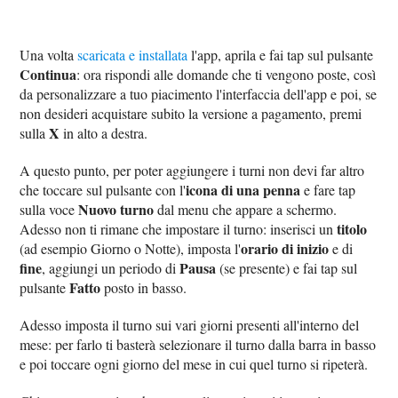
Una volta
scaricata e installata
l'app, aprila e fai tap sul pulsante
Continua
: ora rispondi alle domande che ti vengono poste, così
da personalizzare a tuo piacimento l'interfaccia dell'app e poi, se
non desideri acquistare subito la versione a pagamento, premi
X
sulla
in alto a destra.
A questo punto, per poter aggiungere i turni non devi far altro
icona di una penna
che toccare sul pulsante con l'
e fare tap
Nuovo turno
sulla voce
dal menu che appare a schermo.
titolo
Adesso non ti rimane che impostare il turno: inserisci un
orario di inizio
(ad esempio Giorno o Notte), imposta l'
e di
fine
Pausa
, aggiungi un periodo di
(se presente) e fai tap sul
Fatto
pulsante
posto in basso.
Adesso imposta il turno sui vari giorni presenti all'interno del
mese: per farlo ti basterà selezionare il turno dalla barra in basso
e poi toccare ogni giorno del mese in cui quel turno si ripeterà.