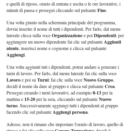
e quelli di riposo, orario di entrata e uscita o le ore lavorative, i
Fine
minuti di pausa e prosegui cliccando sul pulsante
.
Una volta giunto nella schermata principale del programma,
dovrai inserire il nome di tutti i dipendenti. Per farlo, dal menu
Organizzazione
Dipendenti
laterale clicca sulla voce
e poi
: per
Aggiunti
aggiungere un nuovo dipendente fai clic sul pulsante
utente
, inserisci nome e cognome e clicca sul pulsante
Aggiungi
.
Una volta aggiunti tuti i dipendenti, potrai andare a generare i
turni di lavoro. Per farlo, dal menu laterale fai clic sulla voce
Lavoro
Turni
Nuovo Gruppo
e poi su
: fai clic sulla voce
,
Crea
decidi il nome da dare al gruppo e clicca sul pulsante
.
8-13
Prosegui creando i turni lavorativi, ad esempio
per la
15-20
Nuovo
mattina e
per la sera, cliccando sul pulsante
turno
. Successivamente aggiungi tutti i dipendenti al gruppo
Aggiungi persona
facendo clic sul pulsante
.
Adesso, non ti rimane che impostare l'orario di lavoro, quello di
Genera Turnazione
riposo e fai clic sulla voce
: decidi il