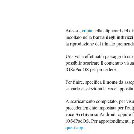
Adesso,
copia
nella clipboard del di
barra degli indirizzi
incollalo nella
la riproduzione del filmato premend
Una volta effettuati i passaggi di cu
possibile scaricare il contenuto visua
iOS/iPadOS per procedere.
nome
Per finire, specifica il
da assegn
salvarlo e seleziona la voce apposita
A scaricamento completato, per visual
precedentemente impostata per l'outp
Archivio
voce
su Android, oppure fa
iOS/iPadOS. Per approfondimenti, p
quest'app
.