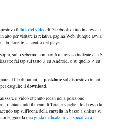
link del video
spositivo il
di Facebook di tuo interesse e
in alto per visitare la relativa pagina Web, dunque avvia
►
o il bottone
al centro del player.
i sopra, sullo schermo comparirà un avviso indicate che è
↓
lizzato: fai tap sul tasto
su Android, o su quello ✓ su
posizione
are al file di output, la
sul dispositivo in cui
download
 per eseguire il
.
izzare il video ottenuto recati nella posizione
ut, richiamando il menu di Total e scegliendo da esso la
cartella
cendo tap sull'icona della
in basso a sinistra su
uoi leggere la mia
guida dedicata in via specifica a