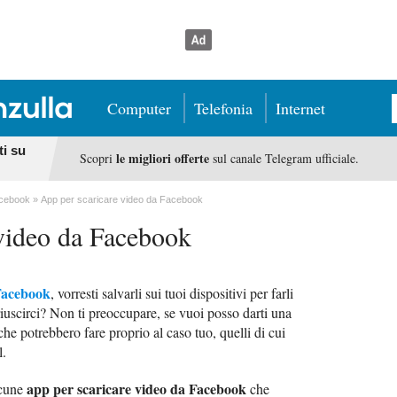
Computer
Telefonia
Internet
ti su
le migliori offerte
Scopri
sul canale Telegram ufficiale.
acebook
App per scaricare video da Facebook
video da Facebook
Facebook
, vorresti salvarli sui tuoi dispositivi per farli
iuscirci? Non ti preoccupare, se vuoi posso darti una
che potrebbero fare proprio al caso tuo, quelli di cui
l.
app per scaricare video da Facebook
lcune
che