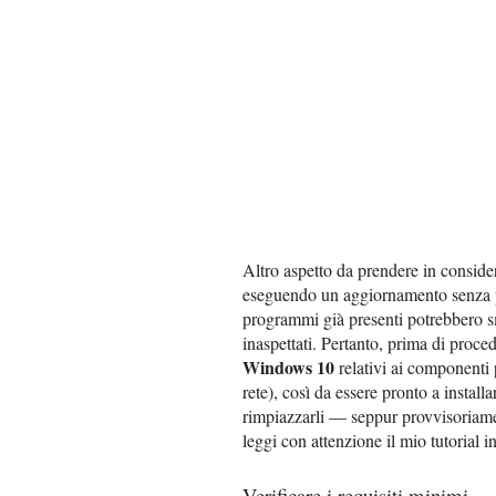
Altro aspetto da prendere in consider
eseguendo un aggiornamento senza pe
programmi già presenti potrebbero 
inaspettati. Pertanto, prima di proced
Windows 10
relativi ai componenti 
rete), così da essere pronto a install
rimpiazzarli — seppur provvisoriame
leggi con attenzione il mio tutorial i
Verificare i requisiti minimi