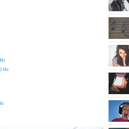
 Hz
32 Hz
Hz