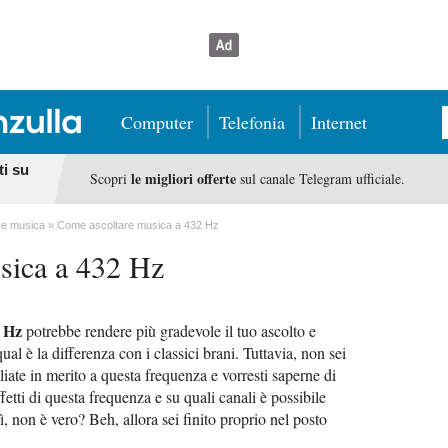
Computer
Telefonia
Internet
ti su
le migliori offerte
Scopri
sul canale Telegram ufficiale.
re musica
Come ascoltare musica a 432 Hz
sica a 432 Hz
 Hz
potrebbe rendere più gradevole il tuo ascolto e
ual è la differenza con i classici brani. Tuttavia, non sei
liate in merito a questa frequenza e vorresti saperne di
ffetti di questa frequenza e su quali canali è possibile
ì, non è vero? Beh, allora sei finito proprio nel posto