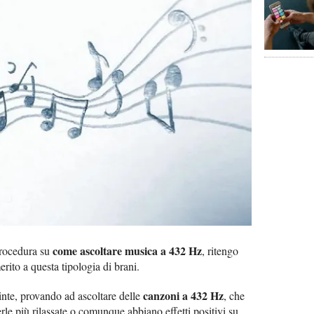
come ascoltare musica a 432 Hz
 procedura su
, ritengo
erito a questa tipologia di brani.
canzoni a 432 Hz
nte, provando ad ascoltare delle
, che
rle più rilassate o comunque abbiano effetti positivi su