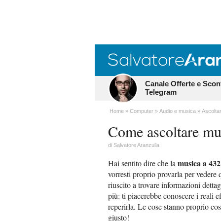
Canale Offerte e Scon
Telegram
Home
Computer
Audio e musica
Ascolta
Come ascoltare mu
di
Salvatore Aranzulla
musica a 432
Hai sentito dire che la
vorresti proprio provarla per vedere q
riuscito a trovare informazioni dettag
più: ti piacerebbe conoscere i reali e
reperirla. Le cose stanno proprio cos
giusto!