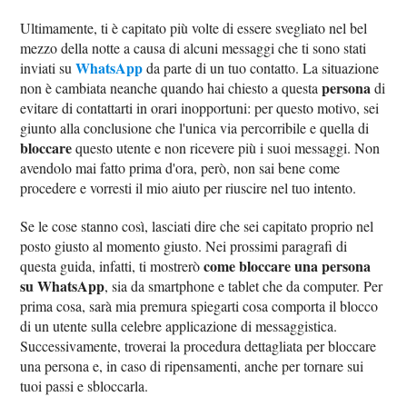
Ultimamente, ti è capitato più volte di essere svegliato nel bel
mezzo della notte a causa di alcuni messaggi che ti sono stati
WhatsApp
inviati su
da parte di un tuo contatto. La situazione
persona
non è cambiata neanche quando hai chiesto a questa
di
evitare di contattarti in orari inopportuni: per questo motivo, sei
giunto alla conclusione che l'unica via percorribile e quella di
bloccare
questo utente e non ricevere più i suoi messaggi. Non
avendolo mai fatto prima d'ora, però, non sai bene come
procedere e vorresti il mio aiuto per riuscire nel tuo intento.
Se le cose stanno così, lasciati dire che sei capitato proprio nel
posto giusto al momento giusto. Nei prossimi paragrafi di
come bloccare una persona
questa guida, infatti, ti mostrerò
su WhatsApp
, sia da smartphone e tablet che da computer. Per
prima cosa, sarà mia premura spiegarti cosa comporta il blocco
di un utente sulla celebre applicazione di messaggistica.
Successivamente, troverai la procedura dettagliata per bloccare
una persona e, in caso di ripensamenti, anche per tornare sui
tuoi passi e sbloccarla.