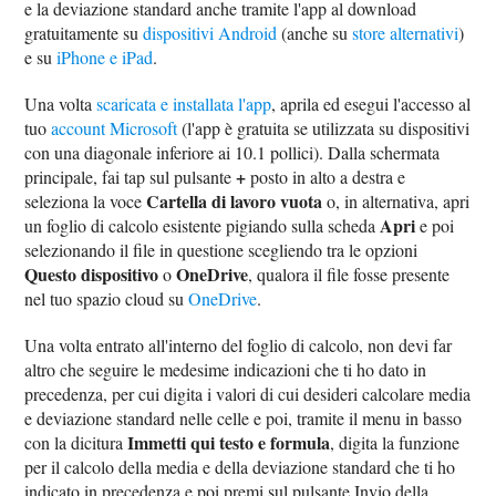
e la deviazione standard anche tramite l'app al download
gratuitamente su
dispositivi Android
(anche su
store alternativi
)
e su
iPhone e iPad
.
Una volta
scaricata e installata l'app
, aprila ed esegui l'accesso al
tuo
account Microsoft
(l'app è gratuita se utilizzata su dispositivi
con una diagonale inferiore ai 10.1 pollici). Dalla schermata
+
principale, fai tap sul pulsante
posto in alto a destra e
Cartella di lavoro vuota
seleziona la voce
o, in alternativa, apri
Apri
un foglio di calcolo esistente pigiando sulla scheda
e poi
selezionando il file in questione scegliendo tra le opzioni
Questo dispositivo
OneDrive
o
, qualora il file fosse presente
nel tuo spazio cloud su
OneDrive
.
Una volta entrato all'interno del foglio di calcolo, non devi far
altro che seguire le medesime indicazioni che ti ho dato in
precedenza, per cui digita i valori di cui desideri calcolare media
e deviazione standard nelle celle e poi, tramite il menu in basso
Immetti qui testo e formula
con la dicitura
, digita la funzione
per il calcolo della media e della deviazione standard che ti ho
indicato in precedenza e poi premi sul pulsante Invio della