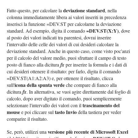
deviazione standard
Fatto questo, per calcolare la
, nella
colonna immediatamente libera ai valori inseriti in precedenza
inserisci la funzione =DEV.ST per calcolarne la deviazione
=DEV.ST(X:Y)
standard. Ad esempio, digita il comando
, dove
al posto dei valori indicati tra parentesi, dovrai inserire
l'intervallo delle celle dei valori di cui desideri calcolare la
deviazione standard. Anche in questo caso, come visto poc'anzi
per il calcolo del valore medio, puoi sfruttare il campo di testo
posto di fianco alla dicitura
fx
per inserire la formula e i dati di
cui desideri ottenere il risultato: per farlo, digita il comando
=DEV.ST(A1:A2:A3) e, per ottenere il risultato, clicca
icona della spunta verde
sull'
che compare di fianco alla
dicitura
fx
. In alternativa, se vuoi agire direttamente dal foglio di
calcolo, dopo aver digitato il comando, puoi semplicemente
trascinamento del
selezionare l'intervallo dei valori con il
mouse
tasto Invio
e poi cliccare sul
della tastiera per veder
comparire il risultato.
versione più recente di Microsoft Excel
Se, però, utilizzi una