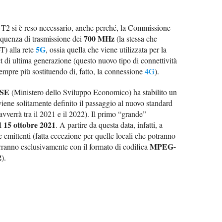
T2 si è reso necessario, anche perché, la Commissione
700 MHz
requenza di trasmissione dei
(la stessa che
5G
T) alla rete
, ossia quella che viene utilizzata per la
t di ultima generazione (questo nuovo tipo di connettività
sempre più sostituendo di, fatto, la connessione
4G
).
SE
(Ministero dello Sviluppo Economico) ha stabilito un
viene solitamente definito il passaggio al nuovo standard
 avverrà tra il 2021 e il 2022). Il primo “grande”
15 ottobre 2021
al
. A partire da questa data, infatti, a
le emittenti (fatta eccezione per quelle locali che potranno
MPEG-
rranno esclusivamente con il formato di codifica
2
).