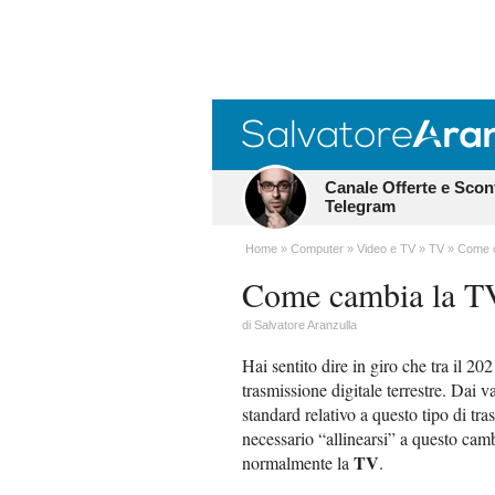
Canale Offerte e Scon
Telegram
Home
Computer
Video e TV
TV
Come c
Come cambia la T
di
Salvatore Aranzulla
Hai sentito dire in giro che tra il 2
trasmissione digitale terrestre. Dai va
standard relativo a questo tipo di t
necessario “allinearsi” a questo cam
TV
normalmente la
.