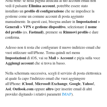
Nota bene: se nella pagina dedicata al tuo account email non
Elimina account
vedi il pulsante
, potrebbe essere stato
profilo di configurazione
installato un
che ne impedisce la
gestione come un comune account di posta aggiunto
Impostazioni >
manualmente. In questi casi, bisogna andare in
Generali > VPN e gestione dispositivo
nome
, selezionare il
del profilo
Fastmail
Rimuovi profilo
(es.
), premere su
e dare
conferma.
Adesso non ti resta che configurare il nuovo indirizzo email che
vuoi utilizzare sull'iPhone. Torna quindi nel menu
Impostazioni
Mail > Account
di iOS, vai su
e pigia sulla voce
Aggiungi account
che si trova in basso.
Nella schermata successiva, scegli il servizio di posta elettronica
al quale fa capo l'indirizzo email che vuoi aggiungere
iCloud
Microsoft Exchange
Google
Yahoo!
all'iPhone:
,
,
,
,
Aol
Outlook.com
altro
,
oppure
(per inserire email di altri
provider digitando i relativi parametri
IMAP
).