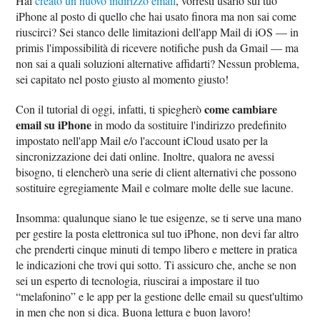
Hai
creato un nuovo indirizzo email
, vorresti usarlo sul tuo
iPhone al posto di quello che hai usato finora ma non sai come
riuscirci? Sei stanco delle limitazioni dell'app Mail di iOS — in
primis l'impossibilità di ricevere notifiche push da Gmail — ma
non sai a quali soluzioni alternative affidarti? Nessun problema,
sei capitato nel posto giusto al momento giusto!
come cambiare
Con il tutorial di oggi, infatti, ti spiegherò
email su iPhone
in modo da sostituire l'indirizzo predefinito
impostato nell'app Mail e/o l'account iCloud usato per la
sincronizzazione dei dati online. Inoltre, qualora ne avessi
bisogno, ti elencherò una serie di client alternativi che possono
sostituire egregiamente Mail e colmare molte delle sue lacune.
Insomma: qualunque siano le tue esigenze, se ti serve una mano
per gestire la posta elettronica sul tuo iPhone, non devi far altro
che prenderti cinque minuti di tempo libero e mettere in pratica
le indicazioni che trovi qui sotto. Ti assicuro che, anche se non
sei un esperto di tecnologia, riuscirai a impostare il tuo
“melafonino” e le app per la gestione delle email su quest'ultimo
in men che non si dica. Buona lettura e buon lavoro!