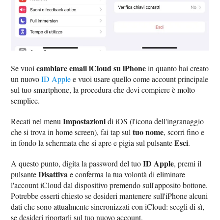
cambiare email iCloud su iPhone
Se vuoi
in quanto hai creato
un nuovo
ID Apple
e vuoi usare quello come account principale
sul tuo smartphone, la procedura che devi compiere è molto
semplice.
Impostazioni
Recati nel menu
di iOS (l'icona dell'ingranaggio
tuo nome
che si trova in home screen), fai tap sul
, scorri fino e
Esci
in fondo la schermata che si apre e pigia sul pulsante
.
ID Apple
A questo punto, digita la password del tuo
, premi il
Disattiva
pulsante
e conferma la tua volontà di eliminare
l'account iCloud dal dispositivo premendo sull'apposito bottone.
Potrebbe esserti chiesto se desideri mantenere sull'iPhone alcuni
dati che sono attualmente sincronizzati con iCloud: scegli di sì,
se desideri riportarli sul tuo nuovo account.