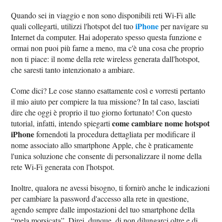
Quando sei in viaggio e non sono disponibili reti Wi-Fi alle
iPhone
quali collegarti, utilizzi l'hotspot del tuo
per navigare su
Internet da computer. Hai adoperato spesso questa funzione e
ormai non puoi più farne a meno, ma c'è una cosa che proprio
non ti piace: il nome della rete wireless generata dall'hotspot,
che saresti tanto intenzionato a ambiare.
Come dici? Le cose stanno esattamente così e vorresti pertanto
il mio aiuto per compiere la tua missione? In tal caso, lasciati
dire che oggi è proprio il tuo giorno fortunato! Con questo
come cambiare nome hotspot
tutorial, infatti, intendo spiegarti
iPhone
fornendoti la procedura dettagliata per modificare il
nome associato allo smartphone Apple, che è praticamente
l'unica soluzione che consente di personalizzare il nome della
rete Wi-Fi generata con l'hotspot.
Inoltre, qualora ne avessi bisogno, ti fornirò anche le indicazioni
per cambiare la password d'accesso alla rete in questione,
agendo sempre dalle impostazioni del tuo smartphone della
“mela morsicata”. Direi, dunque, di non dilungarci oltre e di