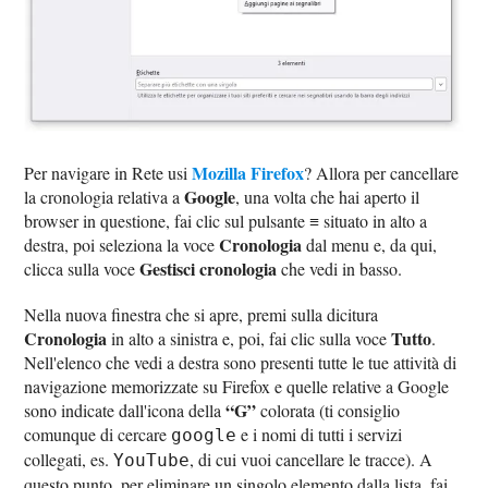
Mozilla Firefox
Per navigare in Rete usi
? Allora per cancellare
Google
la cronologia relativa a
, una volta che hai aperto il
browser in questione, fai clic sul pulsante ≡ situato in alto a
Cronologia
destra, poi seleziona la voce
dal menu e, da qui,
Gestisci cronologia
clicca sulla voce
che vedi in basso.
Nella nuova finestra che si apre, premi sulla dicitura
Cronologia
Tutto
in alto a sinistra e, poi, fai clic sulla voce
.
Nell'elenco che vedi a destra sono presenti tutte le tue attività di
navigazione memorizzate su Firefox e quelle relative a Google
“G”
sono indicate dall'icona della
colorata (ti consiglio
comunque di cercare
e i nomi di tutti i servizi
google
collegati, es.
, di cui vuoi cancellare le tracce). A
YouTube
questo punto, per eliminare un singolo elemento dalla lista, fai