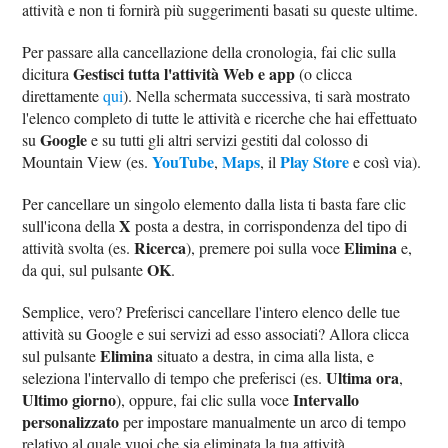
attività e non ti fornirà più suggerimenti basati su queste ultime.
Per passare alla cancellazione della cronologia, fai clic sulla
Gestisci tutta l'attività Web e app
dicitura
(o clicca
direttamente
qui
). Nella schermata successiva, ti sarà mostrato
l'elenco completo di tutte le attività e ricerche che hai effettuato
Google
su
e su tutti gli altri servizi gestiti dal colosso di
YouTube
Maps
Play Store
Mountain View (es.
,
, il
e così via).
Per cancellare un singolo elemento dalla lista ti basta fare clic
X
sull'icona della
posta a destra, in corrispondenza del tipo di
Ricerca
Elimina
attività svolta (es.
), premere poi sulla voce
e,
OK
da qui, sul pulsante
.
Semplice, vero? Preferisci cancellare l'intero elenco delle tue
attività su Google e sui servizi ad esso associati? Allora clicca
Elimina
sul pulsante
situato a destra, in cima alla lista, e
Ultima ora
seleziona l'intervallo di tempo che preferisci (es.
,
Ultimo giorno
Intervallo
), oppure, fai clic sulla voce
personalizzato
per impostare manualmente un arco di tempo
relativo al quale vuoi che sia eliminata la tua attività.