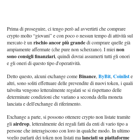
Prima di proseguire, ci tengo però ad avvertirti che comprare
crypto molto “giovani” e con poco o nessun tempo di attività sul
rischio ancor più grande
mercato è un
di comprare quelle già
non
ampiamente affermate (che pure non scherzano). I miei
sono consigli finanziari
, quindi dovrai assumerti tutti gli onori
e gli oneri di questo tipo d'operatività.
Binance
ByBit
Coinlist
Detto questo, alcuni exchange come
,
,
e
altri, sono soliti effettuare delle prevendite di nuovi token, i quali
talvolta vengono letteralmente regalati se si rispettano delle
determinate condizioni che variano a seconda della moneta
lanciata e dell'exchange di riferimento.
Exchange a parte, si possono ottenere crypto non listate tramite
airdrop
gli
, letteralmente dei regali fatti da enti di vario tipo a
persone che interagiscono con loro in qualche modo. In ultimo
lanciati su piattaforme
voglio parlarti dei token non listati ma