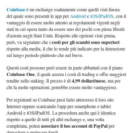
Coinbase
è un exchange esattamente come quelli visti finora
del quale sono presenti le app per
Android
e
iOS/iPadOS
, con il
vantaggio di essere molto attento ai regolamenti vigenti negli
stati in cui opera tanto da essere uno dei pochi con piena libertà
d'azione negli Stati Uniti. Rispetto alle opzioni viste prima,
costi per gli scambi sono superiori
però, va segnalato che i
rispetto alla media, il che lo rende più indicato per la detenzione
sul lungo periodo piuttosto che nel breve.
Questi costi possono però essere in parte abbattuti con il piano
Coinbase One
, il quale azzera i costi di trading e offre maggiori
4,99 dollari/mese
rendite sullo staking. Il prezzo è di
, ma per
chi fa molte operazioni, potrebbe essere molto vantaggioso.
Per registrarti su Coinbase puoi farlo attraverso il loro sito
Internet oppure scaricando l'app per smartphone e tablet
Android e iOS/iPadOS. La procedura anche qui è identica
rispetto a quelle di tutti gli altri exchange e, una volta
associare il tuo account di PayPal
completata, potrai
per
depositare e prelevare fondi.