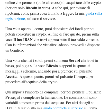
online che permette (tra le altre cose) di acquistare delle crypto
solo Bitcoin
(per ora
in vero). Anche qui, per evitare di
ripetermi, come prima cosa ti invito a leggere la mia
guida sulla
registrazione
, nel caso ti servisse.
Una volta aperto il conto, puoi depositare dei fondi per poi
poterli convertire in crypto. Al fine di fare questo, premi sulla
Il tuo IBAN
voce
che trovi appena sotto il tuo saldo corrente.
Con le informazioni che visualizzi adesso, provvedi a disporre
un bonifico.
Servizi
Una volta che hai i soldi, premi sul menu
che trovi in
Bitcoin
basso, poi pigia sulla voce
e apponi la spunta ai
messaggi a schermo, andando poi a premere sul pulsante
Accetta
Compra
. A questo punto, premi sul pulsante
per
procedere all'acquisto della crypto.
Qui imposta l'importo da comprare, per poi premere il pulsante
Prosegui
e completare la transazione. Le commissioni sono
variabili e mostrate prima dell'acquisto. Per altri dettagli su
HYPE, ti lascio alla mia
guida completa al servizio
sul tema.