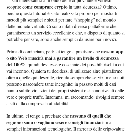
Ti stai interessando al mondo delle criptovalute e vorresti
come comprare crypto
scoprire
in tutta sicurezza? Ottimo,
perché questo tutorial è stato realizzato proprio per mostrarti i
metodi più semplici e sicuri per fare “shopping” nel mondo
delle monete virtuali. Ci sono infatti diverse piattaforme che
garantiscono un servizio eccellente e che, a dispetto di quanto si
potrebbe pensare, sono anche semplici da usare per i novizi.
nessun app
Prima di cominciare, però, ci tengo a precisare che
o sito Web riuscirà mai a garantire un livello di sicurezza
del 100%
, quindi devi essere cosciente dei possibili rischi a cui
vai incontro. Qualora tu decidessi di utilizzare altre piattaforme
oltre a quelle qui descritte, ricorda sempre che servizi meno noti
possono nascondere tante incognite: in passato molti di essi
hanno subìto violazioni dei propri sistemi o si sono rivelati delle
vere e proprie truffe. Insomma, mi raccomando: rivolgiti sempre
a siti dalla comprovata affidabilità.
nessuno di quelli che
In ultimo, ci tengo a precisare che
seguono sono o vogliono essere consigli finanziari
, ma
semplici informazioni tecnologiche. Il mercato delle criptovalute