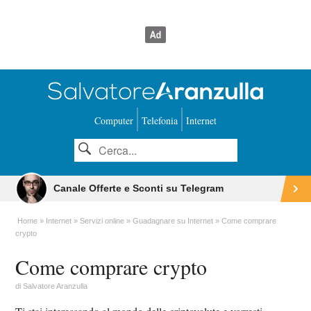
Computer
Telefonia
Internet
Canale Offerte e Sconti su Telegram
Home
Internet
Servizi online
Guadagnare su Internet
Come comprare
crypto
Come comprare crypto
di
Salvatore Aranzulla