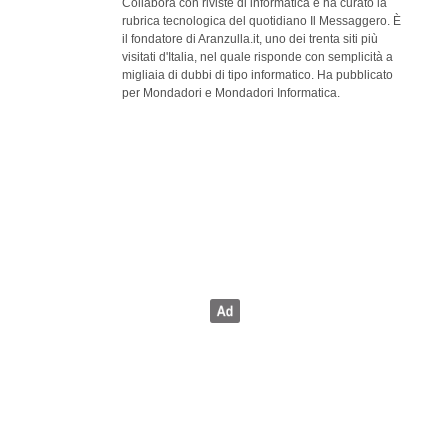
Collabora con riviste di informatica e ha curato la
rubrica tecnologica del quotidiano Il Messaggero. È
il fondatore di Aranzulla.it, uno dei trenta siti più
visitati d'Italia, nel quale risponde con semplicità a
migliaia di dubbi di tipo informatico. Ha pubblicato
per Mondadori e Mondadori Informatica.