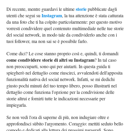
storie
Di recente, mentre guardavi le ultime
pubblicate dagli
Instagram
utenti che segui su
, la tua attenzione è stata catturata
da una foto che ti ha colpito particolarmente: per questo motivo
vorresti condividere quel contenuto multimediale nelle tue storie
del social network, in modo tale da condividerlo anche con i
tuoi follower, ma non sai se è possibile farlo.
Come dici? Le cose stanno proprio così e, quindi, ti domandi
come condividere storie di altri su Instagram
? In tal caso
non preoccuparti, sono qui per aiutarti. In questa guida ti
spiegherò nel dettaglio come riuscirci, avvalendoti dell'apposita
funzionalità nativa del social network. Infatti, se mi dedichi
giusto pochi minuti del tuo tempo libero, posso illustrarti nel
dettaglio come funziona l'opzione per la condivisione delle
storie altrui e fornirti tutte le indicazioni necessarie per
impiegarla.
Se non vedi l'ora di saperne di più, non indugiare oltre e
approfondisci sùbito l'argomento. Coraggio: mettiti seduto bello
comodo e dedicati alla lettura dei prossimi paragrafi. Sono