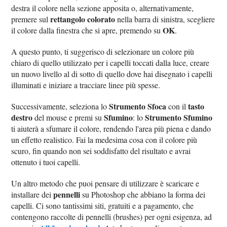
destra il colore nella sezione apposita o, alternativamente,
rettangolo colorato
premere sul
nella barra di sinistra, scegliere
OK
il colore dalla finestra che si apre, premendo su
.
A questo punto, ti suggerisco di selezionare un colore più
chiaro di quello utilizzato per i capelli toccati dalla luce, creare
un nuovo livello al di sotto di quello dove hai disegnato i capelli
illuminati e iniziare a tracciare linee più spesse.
Strumento Sfoca
tasto
Successivamente, seleziona lo
con il
destro
Sfumino
Strumento Sfumino
del mouse e premi su
: lo
ti aiuterà a sfumare il colore, rendendo l'area più piena e dando
un effetto realistico. Fai la medesima cosa con il colore più
scuro, fin quando non sei soddisfatto del risultato e avrai
ottenuto i tuoi capelli.
Un altro metodo che puoi pensare di utilizzare è scaricare e
pennelli
installare dei
su Photoshop che abbiano la forma dei
capelli. Ci sono tantissimi siti, gratuiti e a pagamento, che
contengono raccolte di pennelli (brushes) per ogni esigenza, ad