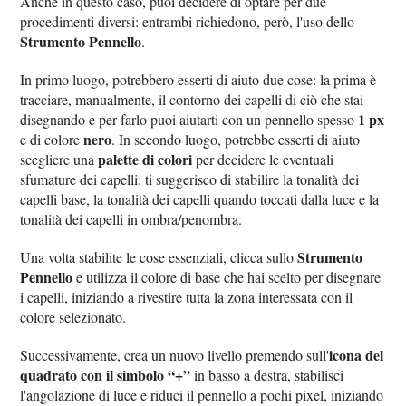
Anche in questo caso, puoi decidere di optare per due
procedimenti diversi: entrambi richiedono, però, l'uso dello
Strumento Pennello
.
In primo luogo, potrebbero esserti di aiuto due cose: la prima è
tracciare, manualmente, il contorno dei capelli di ciò che stai
1 px
disegnando e per farlo puoi aiutarti con un pennello spesso
nero
e di colore
. In secondo luogo, potrebbe esserti di aiuto
palette di colori
scegliere una
per decidere le eventuali
sfumature dei capelli: ti suggerisco di stabilire la tonalità dei
capelli base, la tonalità dei capelli quando toccati dalla luce e la
tonalità dei capelli in ombra/penombra.
Strumento
Una volta stabilite le cose essenziali, clicca sullo
Pennello
e utilizza il colore di base che hai scelto per disegnare
i capelli, iniziando a rivestire tutta la zona interessata con il
colore selezionato.
icona del
Successivamente, crea un nuovo livello premendo sull'
quadrato con il simbolo “+”
in basso a destra, stabilisci
l'angolazione di luce e riduci il pennello a pochi pixel, iniziando