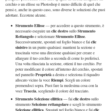
cerchio o un ellisse su Photoshop è meno difficile di quel che
pensi e, anche in questo caso, sono diverse le soluzioni che puoi
adottare. Eccotene alcune.
Strumento Ellisse
— per accedere a questo strumento, è
clic destro
Strumento
necessario eseguire un
sullo
Rettangolo
Strumento Ellisse
e selezionare
.
clic
Successivamente, spostati sul foglio bianco e fai
sinistro
in un punto qualsiasi: mantieni la sezione e
trascinala verso una direzione qualsiasi per creare e
allargare il tuo cerchio a seconda di come lo preferisci.
Una volta rilasciata la sezione, ottieni il tuo cerchio. Per
poter modificare il colore all'interno del cerchio, spostati
Proprietà
nel pannello
a destra e seleziona il riquadro
Riempi
allocato vicino la voce
. Scegli un colore
premendoci sopra. Puoi fare la medesima cosa con la
Traccia
voce
, scegliendo il colore del tracciato.
Strumento Selezione ellittica
clic destro
— fai
sullo
Selezione rettangolare
strumento
e scegli lo strumento
Selezione ellittica
clic
. Spostati nel foglio bianco e fai