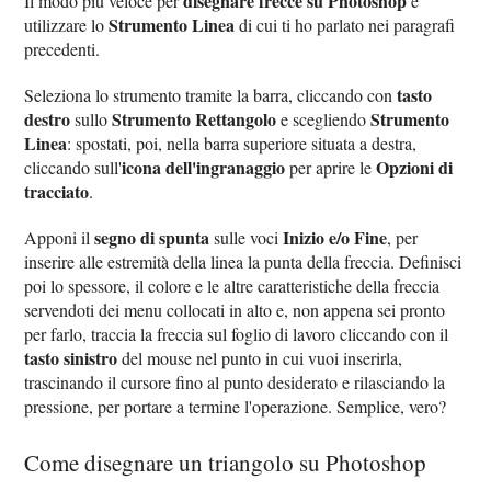
disegnare frecce su Photoshop
Il modo più veloce per
è
Strumento Linea
utilizzare lo
di cui ti ho parlato nei paragrafi
precedenti.
tasto
Seleziona lo strumento tramite la barra, cliccando con
destro
Strumento Rettangolo
Strumento
sullo
e scegliendo
Linea
: spostati, poi, nella barra superiore situata a destra,
icona dell'ingranaggio
Opzioni di
cliccando sull'
per aprire le
tracciato
.
segno di spunta
Inizio e/o Fine
Apponi il
sulle voci
, per
inserire alle estremità della linea la punta della freccia. Definisci
poi lo spessore, il colore e le altre caratteristiche della freccia
servendoti dei menu collocati in alto e, non appena sei pronto
per farlo, traccia la freccia sul foglio di lavoro cliccando con il
tasto sinistro
del mouse nel punto in cui vuoi inserirla,
trascinando il cursore fino al punto desiderato e rilasciando la
pressione, per portare a termine l'operazione. Semplice, vero?
Come disegnare un triangolo su Photoshop