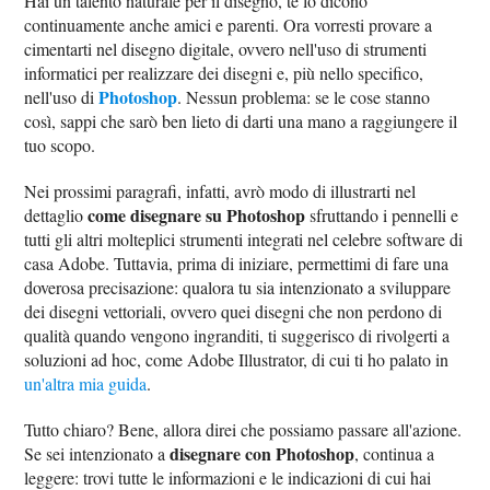
Hai un talento naturale per il disegno, te lo dicono
continuamente anche amici e parenti. Ora vorresti provare a
cimentarti nel disegno digitale, ovvero nell'uso di strumenti
informatici per realizzare dei disegni e, più nello specifico,
Photoshop
nell'uso di
. Nessun problema: se le cose stanno
così, sappi che sarò ben lieto di darti una mano a raggiungere il
tuo scopo.
Nei prossimi paragrafi, infatti, avrò modo di illustrarti nel
come disegnare su Photoshop
dettaglio
sfruttando i pennelli e
tutti gli altri molteplici strumenti integrati nel celebre software di
casa Adobe. Tuttavia, prima di iniziare, permettimi di fare una
doverosa precisazione: qualora tu sia intenzionato a sviluppare
dei disegni vettoriali, ovvero quei disegni che non perdono di
qualità quando vengono ingranditi, ti suggerisco di rivolgerti a
soluzioni ad hoc, come Adobe Illustrator, di cui ti ho palato in
un'altra mia guida
.
Tutto chiaro? Bene, allora direi che possiamo passare all'azione.
disegnare con Photoshop
Se sei intenzionato a
, continua a
leggere: trovi tutte le informazioni e le indicazioni di cui hai