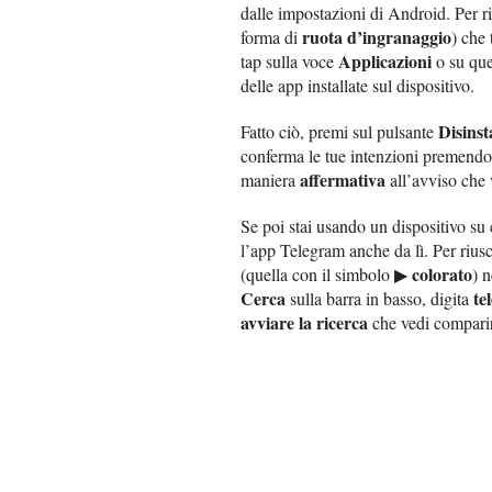
dalle impostazioni di Android. Per ri
ruota d’ingranaggio
forma di
) che
Applicazioni
tap sulla voce
o su qu
delle app installate sul dispositivo.
Disinst
Fatto ciò, premi sul pulsante
conferma le tue intenzioni premendo
affermativa
maniera
all’avviso che 
Se poi stai usando un dispositivo su 
l’app Telegram anche da lì. Per riusc
colorato
(quella con il simbolo ▶
) 
Cerca
te
sulla barra in basso, digita
avviare la ricerca
che vedi comparire