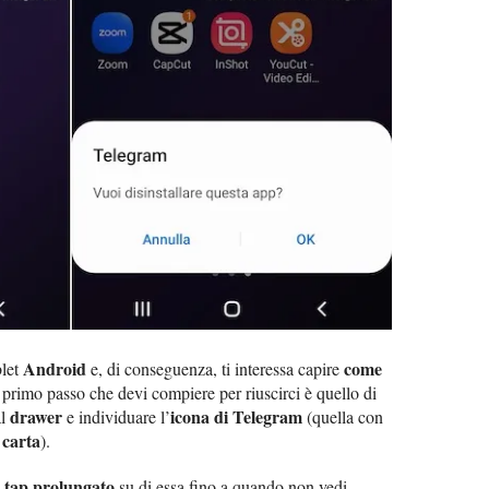
Android
come
blet
e, di conseguenza, ti interessa capire
il primo passo che devi compiere per riuscirci è quello di
drawer
icona di Telegram
al
e individuare l’
(quella con
 carta
).
tap prolungato
n
su di essa fino a quando non vedi