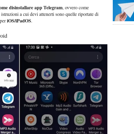
ome disinstallare app Telegram
, ovvero come
 istruzioni a cui devi attenerti sono quelle riportate di
iOS/iPadOS
per
.
roid