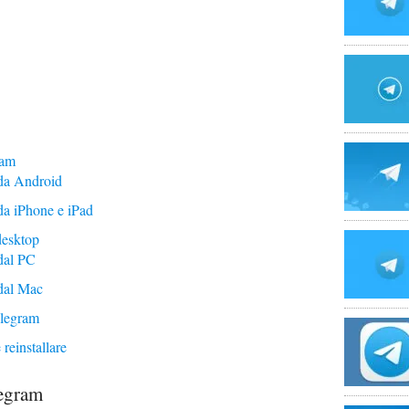
ram
 da Android
da iPhone e iPad
desktop
 dal PC
 dal Mac
elegram
reinstallare
legram