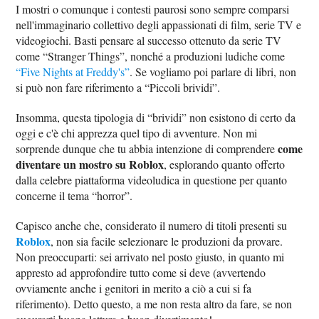
I mostri o comunque i contesti paurosi sono sempre comparsi
nell'immaginario collettivo degli appassionati di film, serie TV e
videogiochi. Basti pensare al successo ottenuto da serie TV
come “Stranger Things”, nonché a produzioni ludiche come
“Five Nights at Freddy's”
. Se vogliamo poi parlare di libri, non
si può non fare riferimento a “Piccoli brividi”.
Insomma, questa tipologia di “brividi” non esistono di certo da
oggi e c'è chi apprezza quel tipo di avventure. Non mi
come
sorprende dunque che tu abbia intenzione di comprendere
diventare un mostro su Roblox
, esplorando quanto offerto
dalla celebre piattaforma videoludica in questione per quanto
concerne il tema “horror”.
Capisco anche che, considerato il numero di titoli presenti su
Roblox
, non sia facile selezionare le produzioni da provare.
Non preoccuparti: sei arrivato nel posto giusto, in quanto mi
appresto ad approfondire tutto come si deve (avvertendo
ovviamente anche i genitori in merito a ciò a cui si fa
riferimento). Detto questo, a me non resta altro da fare, se non