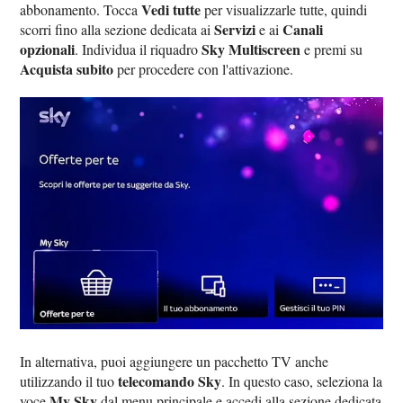
Vedi tutte
abbonamento. Tocca
per visualizzarle tutte, quindi
Servizi
Canali
scorri fino alla sezione dedicata ai
e ai
opzionali
Sky Multiscreen
. Individua il riquadro
e premi su
Acquista subito
per procedere con l'attivazione.
In alternativa, puoi aggiungere un pacchetto TV anche
telecomando Sky
utilizzando il tuo
. In questo caso, seleziona la
My Sky
voce
dal menu principale e accedi alla sezione dedicata