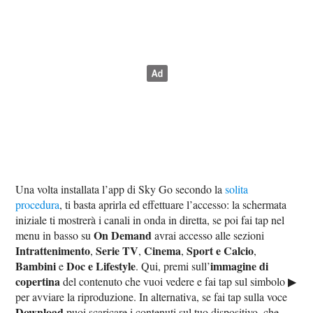
Una volta installata l’app di Sky Go secondo la
solita
procedura
, ti basta aprirla ed effettuare l’accesso: la schermata
iniziale ti mostrerà i canali in onda in diretta, se poi fai tap nel
On Demand
menu in basso su
avrai accesso alle sezioni
Intrattenimento
Serie TV
Cinema
Sport e Calcio
,
,
,
,
Bambini
Doc e Lifestyle
immagine di
e
. Qui, premi sull’
copertina
del contenuto che vuoi vedere e fai tap sul simbolo ▶︎
per avviare la riproduzione. In alternativa, se fai tap sulla voce
Download
puoi scaricare i contenuti sul tuo dispositivo, che