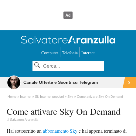
Computer
Telefonia
Internet
Canale Offerte e Sconti su Telegram
Home
Internet
Siti Internet popolari
Sky
Come attivare Sky On Demand
Come attivare Sky On Demand
di
Salvatore Aranzulla
Hai sottoscritto un
abbonamento Sky
e hai appena terminato di