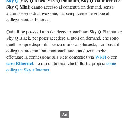
Sky Q
Sky Q Black
Sky Q Platinum
Sky Q via Internet
(
,
,
e
Sky Q Mini
) danno accesso ai contenuti on demand, senza
alcun bisogno di attivazione, ma semplicemente grazie al
collegamento a Internet.
Quindi, se possiedi uno dei decoder satellitari Sky Q Platinum o
Sky Q Black, per poter accedere ai titoli on demand, che sono
quelli sempre disponibili senza orario o palinsesto, non basta il
collegamento con l’antenna satellitare, ma dovrai anche
Wi-Fi
effettuare la connessione alla Rete domestica via
o con
cavo Ethernet
: ho qui un tutorial che ti illustra proprio
come
collegare Sky a Internet
.