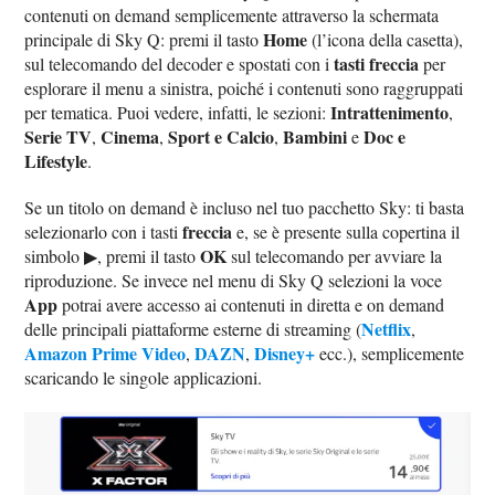
contenuti on demand semplicemente attraverso la schermata
Home
principale di Sky Q: premi il tasto
(l’icona della casetta),
tasti freccia
sul telecomando del decoder e spostati con i
per
esplorare il menu a sinistra, poiché i contenuti sono raggruppati
Intrattenimento
per tematica. Puoi vedere, infatti, le sezioni:
,
Serie TV
Cinema
Sport e Calcio
Bambini
Doc e
,
,
,
e
Lifestyle
.
Se un titolo on demand è incluso nel tuo pacchetto Sky: ti basta
freccia
selezionarlo con i tasti
e, se è presente sulla copertina il
OK
simbolo ▶︎, premi il tasto
sul telecomando per avviare la
riproduzione. Se invece nel menu di Sky Q selezioni la voce
App
potrai avere accesso ai contenuti in diretta e on demand
Netflix
delle principali piattaforme esterne di streaming (
,
Amazon Prime Video
DAZN
Disney+
,
,
ecc.), semplicemente
scaricando le singole applicazioni.