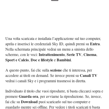
Una volta scaricata e installata l’applicazione sul tuo computer,
Entra
aprila e inserisci le credenziali Sky ID, quindi premi su
.
Nella schermata principale vedrai un menu a sinistra dello
Intrattenimento
Serie TV
Cinema
schermo, con le voci:
,
,
,
Sport e Calcio
Doc e lifestyle
Bambini
,
e
.
sezione
A questo punto, fai clic sulla
che ti interessa, per
Canali TV
accedere ai titoli on demand. Se invece premi su
vedrai i canali Sky e i programmi trasmessi in diretta.
Individuato il titolo che vuoi riprodurre, ti basta cliccarci sopra e
Guarda ora
premere
, per avviarne la riproduzione. Se, invece,
Download
fai clic su
puoi scaricarlo sul tuo computer e
guardarlo mentre sei offline. Per vedere i titoli scaricati ti basta