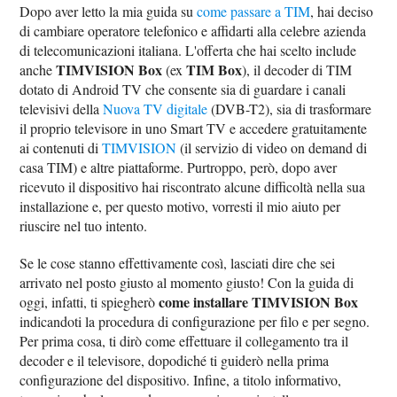
Dopo aver letto la mia guida su
come passare a TIM
, hai deciso
di cambiare operatore telefonico e affidarti alla celebre azienda
di telecomunicazioni italiana. L'offerta che hai scelto include
TIMVISION Box
TIM Box
anche
(ex
), il decoder di TIM
dotato di Android TV che consente sia di guardare i canali
televisivi della
Nuova TV digitale
(DVB-T2), sia di trasformare
il proprio televisore in uno Smart TV e accedere gratuitamente
ai contenuti di
TIMVISION
(il servizio di video on demand di
casa TIM) e altre piattaforme. Purtroppo, però, dopo aver
ricevuto il dispositivo hai riscontrato alcune difficoltà nella sua
installazione e, per questo motivo, vorresti il mio aiuto per
riuscire nel tuo intento.
Se le cose stanno effettivamente così, lasciati dire che sei
arrivato nel posto giusto al momento giusto! Con la guida di
come installare TIMVISION Box
oggi, infatti, ti spiegherò
indicandoti la procedura di configurazione per filo e per segno.
Per prima cosa, ti dirò come effettuare il collegamento tra il
decoder e il televisore, dopodiché ti guiderò nella prima
configurazione del dispositivo. Infine, a titolo informativo,