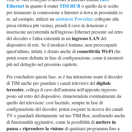
Ethernet
TIM HUB
in quanto il router
o quello da te scelto
per instaurare la connessione a Internet si trova in prossimità (o
se, ad esempio, utilizzi un
adattatore Powerline
collegato alla
presa elettrica più vicina), prendi il cavo in dotazione e
inseriscine un'estremità nell'ingresso Ethernet presente sul retro
ingresso LAN
del decoder e l'altra estremità in un
del
dispositivo di rete. Se il modem è lontano, non preoccuparti:
connettività Wi-Fi
quest'ultimo, infatti, è dotato anche di
che
potrà essere definita in fase di configurazione, come ti mostrerò
più nel dettaglio nel prossimo capitolo.
Per concludere questa fase, se è tua intenzione usare il decoder
digitale
di TIM anche per guardare i canali televisivi del
terrestre
, collega il cavo dell'antenna nell'apposito ingresso
posto sul retro del dispositivo, rimuovendola eventualmente da
quello del televisore: così facendo, sempre in fase di
configurazione del decoder, potrai eseguire la ricerca dei canali
TV e guardarli direttamente sul tuo TIM Box, usufruendo anche
mettere in
di funzionalità aggiuntive, come la possibilità di
pausa
riprendere la visione
e
di qualsiasi programma fino a