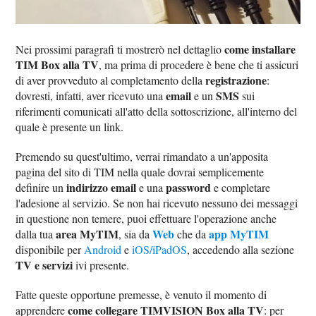
come installare
Nei prossimi paragrafi ti mostrerò nel dettaglio
TIM Box alla TV
, ma prima di procedere è bene che ti assicuri
registrazione
di aver provveduto al completamento della
:
email
SMS
dovresti, infatti, aver ricevuto una
e un
sui
riferimenti comunicati all'atto della sottoscrizione, all'interno del
quale è presente un link.
Premendo su quest'ultimo, verrai rimandato a un'apposita
pagina del sito di TIM nella quale dovrai semplicemente
indirizzo email
password
definire un
e una
e completare
l'adesione al servizio. Se non hai ricevuto nessuno dei messaggi
in questione non temere, puoi effettuare l'operazione anche
area MyTIM
Web
app MyTIM
dalla tua
, sia da
che da
disponibile per
Android
e
iOS/iPadOS
, accedendo alla sezione
TV e servizi
ivi presente.
Fatte queste opportune premesse, è venuto il momento di
come collegare TIMVISION Box alla TV
apprendere
: per