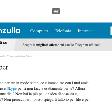
Computer
Telefonia
Internet
ti su
le migliori offerte
Scopri
sul canale Telegram ufficiale.
roid
Come installare Viber
ber
e e parlare in modo semplice e immediato con i tuoi amici
eno e
Skype
pensi non faccia esattamente per te? Allora
ome dici? Non hai la più pallida idea di cosa sia e,
r
? Non preoccuparti, posso spiegarti tutto io per filo e per