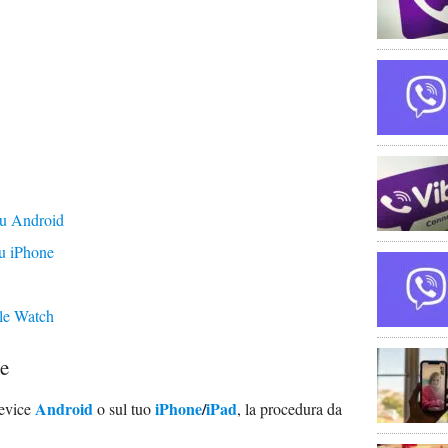
su Android
u iPhone
le Watch
re
Android
iPhone
/
iPad
device
o sul tuo
, la procedura da