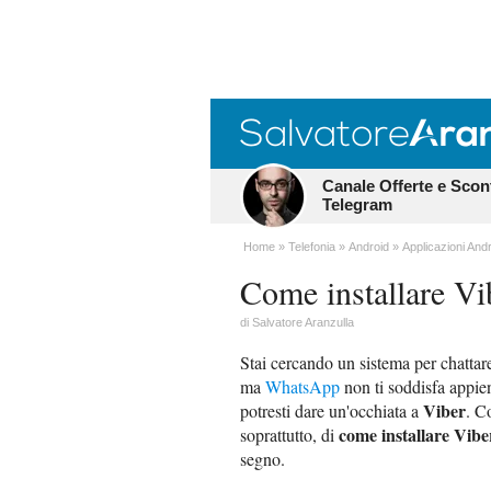
Canale Offerte e Scon
Telegram
Home
Telefonia
Android
Applicazioni And
Come installare Vi
di
Salvatore Aranzulla
Stai cercando un sistema per chattar
ma
WhatsApp
non ti soddisfa appi
Viber
potresti dare un'occhiata a
. C
come installare Vibe
soprattutto, di
segno.