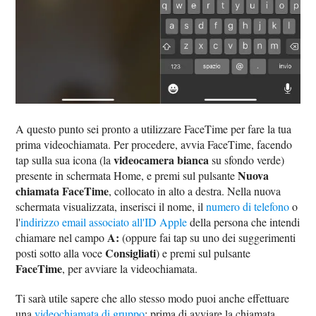
A questo punto sei pronto a utilizzare FaceTime per fare la tua
prima videochiamata. Per procedere, avvia FaceTime, facendo
videocamera bianca
tap sulla sua icona (la
su sfondo verde)
Nuova
presente in schermata Home, e premi sul pulsante
chiamata FaceTime
, collocato in alto a destra. Nella nuova
schermata visualizzata, inserisci il nome, il
numero di telefono
o
l'
indirizzo email associato all'ID Apple
della persona che intendi
A:
chiamare nel campo
(oppure fai tap su uno dei suggerimenti
Consigliati
posti sotto alla voce
) e premi sul pulsante
FaceTime
, per avviare la videochiamata.
Ti sarà utile sapere che allo stesso modo puoi anche effettuare
una
videochiamata di gruppo
: prima di avviare la chiamata