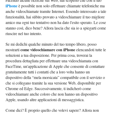
Facendo alcune ricerche sul Web, hai scoperto che con il tuo
iPhone
è possibile non solo effettuare chiamate telefoniche ma
anche videochiamate tramite Internet. Essendo interessato a tale
funzionalità, hai sùbito provato a videochiamare il tuo migliore
amico ma ogni tuo tentativo non ha dato l'esito sperato. Le cose
stanno così, dico bene? Allora lascia che sia io a spiegarti come
riuscire nel tuo intento.
Se mi dedichi qualche minuto del tuo tempo libero, posso
come videochiamare con iPhone
mostrarti
elencandoti tutte le
soluzioni a tua disposizione. Per prima cosa, troverai la
procedura dettagliata per effettuare una videochiamata con
FaceTime, un'applicazione di Apple che consente di contattare
gratuitamente tutti i contatti che a loro volta hanno un
dispositivo della “mela morsicata” compatibile con il servizio o
che si collegano tramite la sua versione Web, disponibile per
Chrome ed Edge. Successivamente, ti indicherò come
videochiamare anche coloro che non hanno un dispositivo
Apple, usando altre applicazioni di messaggistica.
Come dici? È proprio quello che volevi sapere? Allora non