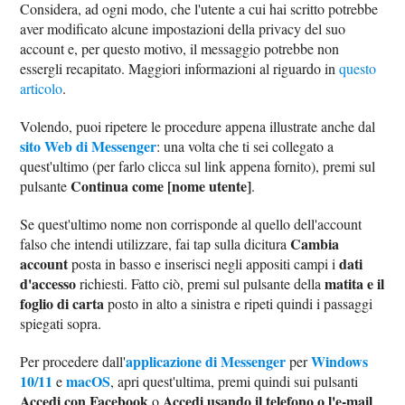
Considera, ad ogni modo, che l'utente a cui hai scritto potrebbe
aver modificato alcune impostazioni della privacy del suo
account e, per questo motivo, il messaggio potrebbe non
essergli recapitato. Maggiori informazioni al riguardo in
questo
articolo
.
Volendo, puoi ripetere le procedure appena illustrate anche dal
sito Web di Messenger
: una volta che ti sei collegato a
quest'ultimo (per farlo clicca sul link appena fornito), premi sul
Continua come [nome utente]
pulsante
.
Se quest'ultimo nome non corrisponde al quello dell'account
Cambia
falso che intendi utilizzare, fai tap sulla dicitura
account
dati
posta in basso e inserisci negli appositi campi i
d'accesso
matita e il
richiesti. Fatto ciò, premi sul pulsante della
foglio di carta
posto in alto a sinistra e ripeti quindi i passaggi
spiegati sopra.
applicazione di Messenger
Windows
Per procedere dall'
per
10/11
macOS
e
, apri quest'ultima, premi quindi sui pulsanti
Accedi con Facebook
Accedi usando il telefono o l'e-mail
o
,