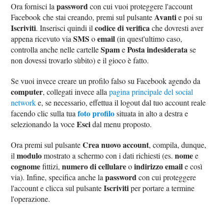
password
Ora fornisci la
con cui vuoi proteggere l'account
Avanti
Facebook che stai creando, premi sul pulsante
e poi su
Iscriviti
codice di verifica
. Inserisci quindi il
che dovresti aver
SMS
email
appena ricevuto via
o
(in quest'ultimo caso,
Spam
Posta indesiderata
controlla anche nelle cartelle
e
se
non dovessi trovarlo sùbito) e il gioco è fatto.
Se vuoi invece creare un profilo falso su Facebook agendo da
computer
, collegati invece alla
pagina principale del social
network
e, se necessario, effettua il logout dal tuo account reale
foto profilo
facendo clic sulla tua
situata in alto a destra e
Esci
selezionando la voce
dal menu proposto.
Crea nuovo account
Ora premi sul pulsante
, compila, dunque,
modulo
nome
il
mostrato a schermo con i dati richiesti (es.
e
cognome
numero di cellulare
indirizzo email
fittizi,
o
e così
password
via). Infine, specifica anche la
con cui proteggere
Iscriviti
l'account e clicca sul pulsante
per portare a termine
l'operazione.