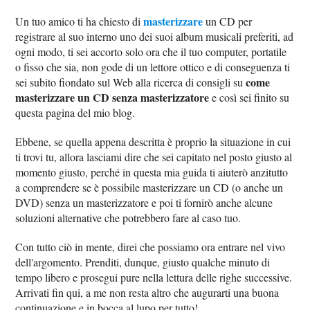
masterizzare
Un tuo amico ti ha chiesto di
un CD per
registrare al suo interno uno dei suoi album musicali preferiti, ad
ogni modo, ti sei accorto solo ora che il tuo computer, portatile
o fisso che sia, non gode di un lettore ottico e di conseguenza ti
come
sei subito fiondato sul Web alla ricerca di consigli su
masterizzare un CD senza masterizzatore
e così sei finito su
questa pagina del mio blog.
Ebbene, se quella appena descritta è proprio la situazione in cui
ti trovi tu, allora lasciami dire che sei capitato nel posto giusto al
momento giusto, perché in questa mia guida ti aiuterò anzitutto
a comprendere se è possibile masterizzare un CD (o anche un
DVD) senza un masterizzatore e poi ti fornirò anche alcune
soluzioni alternative che potrebbero fare al caso tuo.
Con tutto ciò in mente, direi che possiamo ora entrare nel vivo
dell'argomento. Prenditi, dunque, giusto qualche minuto di
tempo libero e prosegui pure nella lettura delle righe successive.
Arrivati fin qui, a me non resta altro che augurarti una buona
continuazione e in bocca al lupo per tutto!