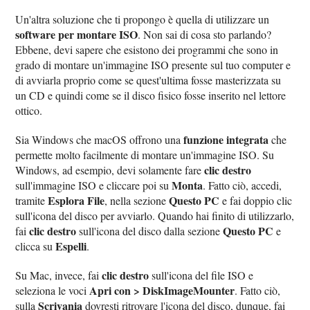
Un'altra soluzione che ti propongo è quella di utilizzare un
software per montare ISO
. Non sai di cosa sto parlando?
Ebbene, devi sapere che esistono dei programmi che sono in
grado di montare un'immagine ISO presente sul tuo computer e
di avviarla proprio come se quest'ultima fosse masterizzata su
un CD e quindi come se il disco fisico fosse inserito nel lettore
ottico.
funzione integrata
Sia Windows che macOS offrono una
che
permette molto facilmente di montare un'immagine ISO. Su
clic destro
Windows, ad esempio, devi solamente fare
Monta
sull'immagine ISO e cliccare poi su
. Fatto ciò, accedi,
Esplora File
Questo PC
tramite
, nella sezione
e fai doppio clic
sull'icona del disco per avviarlo. Quando hai finito di utilizzarlo,
clic destro
Questo PC
fai
sull'icona del disco dalla sezione
e
Espelli
clicca su
.
clic destro
Su Mac, invece, fai
sull'icona del file ISO e
Apri con > DiskImageMounter
seleziona le voci
. Fatto ciò,
Scrivania
sulla
dovresti ritrovare l'icona del disco, dunque, fai