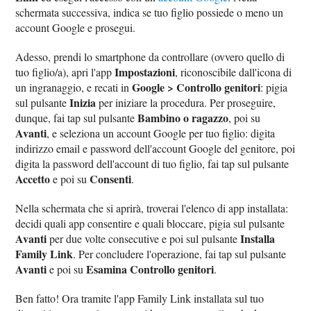
schermata successiva, indica se tuo figlio possiede o meno un
account Google e prosegui.
Adesso, prendi lo smartphone da controllare (ovvero quello di
Impostazioni
tuo figlio/a), apri l'app
, riconoscibile dall'icona di
Google > Controllo genitori
un ingranaggio, e recati in
: pigia
Inizia
sul pulsante
per iniziare la procedura. Per proseguire,
Bambino o ragazzo
dunque, fai tap sul pulsante
, poi su
Avanti
, e seleziona un account Google per tuo figlio: digita
indirizzo email e password dell'account Google del genitore, poi
digita la password dell'account di tuo figlio, fai tap sul pulsante
Accetto
Consenti
e poi su
.
Nella schermata che si aprirà, troverai l'elenco di app installata:
decidi quali app consentire e quali bloccare, pigia sul pulsante
Avanti
Installa
per due volte consecutive e poi sul pulsante
Family Link
. Per concludere l'operazione, fai tap sul pulsante
Avanti
Esamina Controllo genitori
e poi su
.
Ben fatto! Ora tramite l'app Family Link installata sul tuo