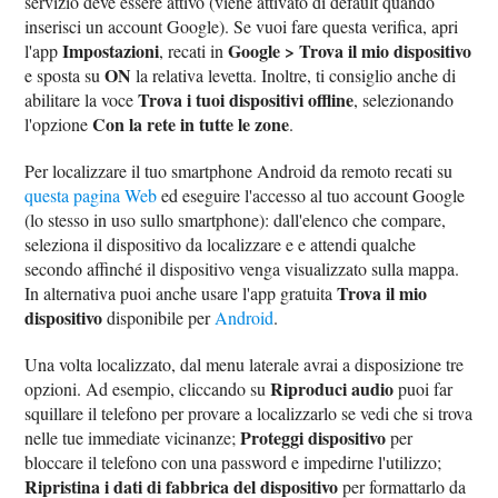
servizio deve essere attivo (viene attivato di default quando
inserisci un account Google). Se vuoi fare questa verifica, apri
Impostazioni
Google > Trova il mio dispositivo
l'app
, recati in
ON
e sposta su
la relativa levetta. Inoltre, ti consiglio anche di
Trova i tuoi dispositivi offline
abilitare la voce
, selezionando
Con la rete in tutte le zone
l'opzione
.
Per localizzare il tuo smartphone Android da remoto recati su
questa pagina Web
ed eseguire l'accesso al tuo account Google
(lo stesso in uso sullo smartphone): dall'elenco che compare,
seleziona il dispositivo da localizzare e e attendi qualche
secondo affinché il dispositivo venga visualizzato sulla mappa.
Trova il mio
In alternativa puoi anche usare l'app gratuita
dispositivo
disponibile per
Android
.
Una volta localizzato, dal menu laterale avrai a disposizione tre
Riproduci audio
opzioni. Ad esempio, cliccando su
puoi far
squillare il telefono per provare a localizzarlo se vedi che si trova
Proteggi dispositivo
nelle tue immediate vicinanze;
per
bloccare il telefono con una password e impedirne l'utilizzo;
Ripristina i dati di fabbrica del dispositivo
per formattarlo da