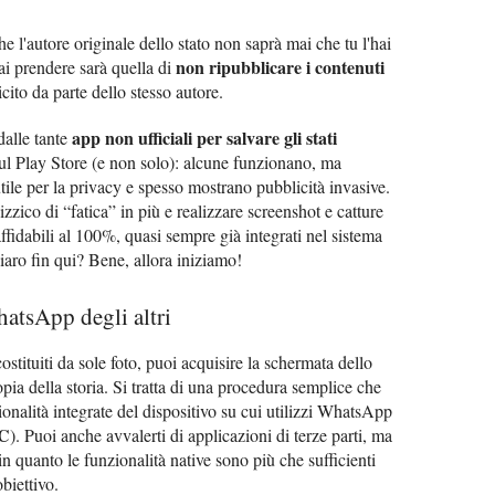
e l'autore originale dello stato non saprà mai che tu l'hai
non ripubblicare i contenuti
ai prendere sarà quella di
cito da parte dello stesso autore.
app non ufficiali per salvare gli stati
dalle tante
ul Play Store (e non solo): alcune funzionano, ma
tile per la privacy e spesso mostrano pubblicità invasive.
zico di “fatica” in più e realizzare screenshot e catture
ffidabili al 100%, quasi sempre già integrati nel sistema
iaro fin qui? Bene, allora iniziamo!
hatsApp degli altri
ostituiti da sole foto, puoi acquisire la schermata dello
ia della storia. Si tratta di una procedura semplice che
onalità integrate del dispositivo su cui utilizzi WhatsApp
C
). Puoi anche avvalerti di applicazioni di terze parti, ma
in quanto le funzionalità native sono più che sufficienti
obiettivo.