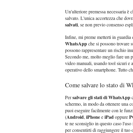
Un'ulteriore premessa necessaria è ch
salvato. L'unica accortezza che dovr
salvati
, se non previo consenso espli
Infine, mi preme metterti in guardia 
WhatsApp
che si possono trovare s
possono rappresentare un rischio inu
Secondo me, molto meglio fare un piz
video manuali, usando tool sicuri e a
operativo dello smartphone. Tutto ch
Come salvare lo stato di W
salvare gli stati di WhatsApp
Per
c
schermo, in modo da ottenere una cop
puoi eseguire facilmente con le funzi
Android
iPhone
iPad
P
(
,
e
oppure
te ne sconsiglio in questo caso l'uso 
per consentirti di raggiungere il tuo 