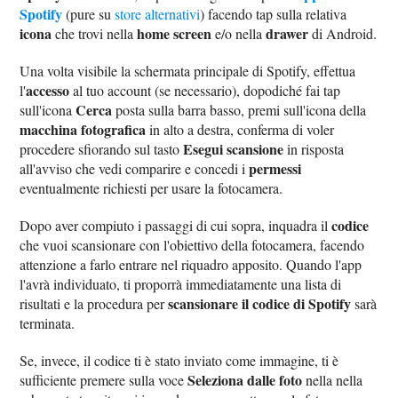
Spotify
(pure su
store alternativi
) facendo tap sulla relativa
icona
home screen
drawer
che trovi nella
e/o nella
di Android.
Una volta visibile la schermata principale di Spotify, effettua
accesso
l'
al tuo account (se necessario), dopodiché fai tap
Cerca
sull'icona
posta sulla barra basso, premi sull'icona della
macchina fotografica
in alto a destra, conferma di voler
Esegui scansione
procedere sfiorando sul tasto
in risposta
permessi
all'avviso che vedi comparire e concedi i
eventualmente richiesti per usare la fotocamera.
codice
Dopo aver compiuto i passaggi di cui sopra, inquadra il
che vuoi scansionare con l'obiettivo della fotocamera, facendo
attenzione a farlo entrare nel riquadro apposito. Quando l'app
l'avrà individuato, ti proporrà immediatamente una lista di
scansionare il codice di Spotify
risultati e la procedura per
sarà
terminata.
Se, invece, il codice ti è stato inviato come immagine, ti è
Seleziona dalle foto
sufficiente premere sulla voce
nella nella