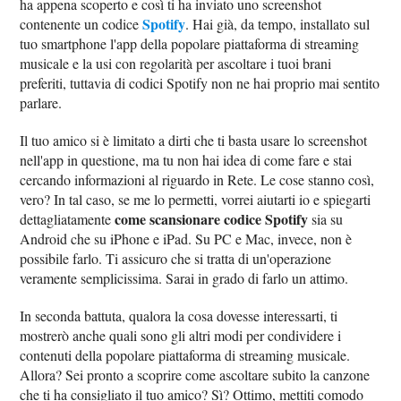
ha appena scoperto e così ti ha inviato uno screenshot
Spotify
contenente un codice
. Hai già, da tempo, installato sul
tuo smartphone l'app della popolare piattaforma di streaming
musicale e la usi con regolarità per ascoltare i tuoi brani
preferiti, tuttavia di codici Spotify non ne hai proprio mai sentito
parlare.
Il tuo amico si è limitato a dirti che ti basta usare lo screenshot
nell'app in questione, ma tu non hai idea di come fare e stai
cercando informazioni al riguardo in Rete. Le cose stanno così,
vero? In tal caso, se me lo permetti, vorrei aiutarti io e spiegarti
come scansionare codice Spotify
dettagliatamente
sia su
Android che su iPhone e iPad. Su PC e Mac, invece, non è
possibile farlo. Ti assicuro che si tratta di un'operazione
veramente semplicissima. Sarai in grado di farlo un attimo.
In seconda battuta, qualora la cosa dovesse interessarti, ti
mostrerò anche quali sono gli altri modi per condividere i
contenuti della popolare piattaforma di streaming musicale.
Allora? Sei pronto a scoprire come ascoltare subito la canzone
che ti ha consigliato il tuo amico? Sì? Ottimo, mettiti comodo