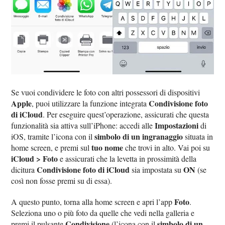
Se vuoi condividere le foto con altri possessori di dispositivi
Apple
Condivisione foto
, puoi utilizzare la funzione integrata
di iCloud
. Per eseguire quest’operazione, assicurati che questa
Impostazioni
funzionalità sia attiva sull’iPhone: accedi alle
di
simbolo di un ingranaggio
iOS, tramite l’icona con il
situata in
tuo nome
home screen, e premi sul
che trovi in alto. Vai poi su
iCloud > Foto
e assicurati che la levetta in prossimità della
Condivisione foto di iCloud
ON
dicitura
sia impostata su
(se
così non fosse premi su di essa).
Foto
A questo punto, torna alla home screen e apri l’app
.
Seleziona uno o più foto da quelle che vedi nella galleria e
Condivisione
simbolo di un
premi il pulsante
(l’icona con il