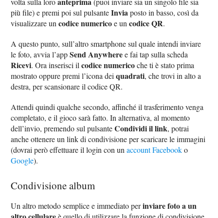
anteprima
volta sulla loro
(puoi inviare sia un singolo file sia
Invia
più file) e premi poi sul pulsante
posto in basso, così da
codice numerico
codice QR
visualizzare un
e un
.
A questo punto, sull’altro smartphone sul quale intendi inviare
Send Anywhere
le foto, avvia l’app
e fai tap sulla scheda
Ricevi
codice numerico
. Ora inserisci il
che ti è stato prima
quadrati
mostrato oppure premi l’icona dei
, che trovi in alto a
destra, per scansionare il codice QR.
Attendi quindi qualche secondo, affinché il trasferimento venga
completato, e il gioco sarà fatto. In alternativa, al momento
Condividi il link
dell’invio, premendo sul pulsante
, potrai
anche ottenere un link di condivisione per scaricare le immagini
(dovrai però effettuare il login con un
account Facebook
o
Google
).
Condivisione album
inviare foto a un
Un altro metodo semplice e immediato per
altro cellulare
è quello di utilizzare la funzione di condivisione