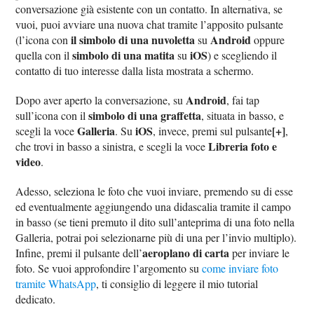
conversazione già esistente con un contatto. In alternativa, se
vuoi, puoi avviare una nuova chat tramite l’apposito pulsante
il simbolo di una nuvoletta
Android
(l’icona con
su
oppure
simbolo di una matita
iOS
quella con il
su
) e scegliendo il
contatto di tuo interesse dalla lista mostrata a schermo.
Android
Dopo aver aperto la conversazione, su
, fai tap
simbolo di una graffetta
sull’icona con il
, situata in basso, e
Galleria
iOS
[+]
scegli la voce
. Su
, invece, premi sul pulsante
,
Libreria foto e
che trovi in basso a sinistra, e scegli la voce
video
.
Adesso, seleziona le foto che vuoi inviare, premendo su di esse
ed eventualmente aggiungendo una didascalia tramite il campo
in basso (se tieni premuto il dito sull’anteprima di una foto nella
Galleria, potrai poi selezionarne più di una per l’invio multiplo).
aeroplano di carta
Infine, premi il pulsante dell’
per inviare le
foto. Se vuoi approfondire l’argomento su
come inviare foto
tramite WhatsApp
, ti consiglio di leggere il mio tutorial
dedicato.