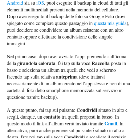
Android
sia su
iOS
, puoi eseguire il backup in cloud di tutti gli
elementi multimediali presenti nella memoria del cellulare.
Dopo aver eseguito il backup delle foto su Google Foto (trovi
spiegato come compiere questo passaggio in
questa mia guida
),
puoi decidere se condividere un album esistente con un altro
contatto oppure effettuare la condivisione delle singole
immagini.
Nel primo caso, dopo aver avviato l’app, premendo sull’icona
girandola colorata
Raccolta
della
, fai tap sulla voce
posta in
basso e seleziona un album tra quelli che vedi a schermo
anteprima
facendo tap sulla relativa
(deve trattarsi
necessariamente di un album creato nell’app stessa e non di una
cartella di foto dello smartphone memorizzata sul servizio in
questione tramite backup).
Condividi
A questo punto, fai tap sul pulsante
situato in alto e
contatto
scegli, dunque, un
tra quelli proposti in basso. In
Gmail
questo modo il link all’album verrà inviato tramite
. In
alternativa, puoi anche premere sul pulsante ⁝ situato in alto a
Condividi
destra, fare poi tap sulla voce
e scegliere il servizio