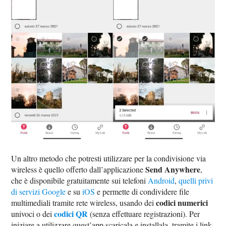
Un altro metodo che potresti utilizzare per la condivisione via
Send Anywhere
wireless è quello offerto dall’applicazione
,
che è disponibile gratuitamente sui telefoni
Android
,
quelli privi
di servizi Google
e su
iOS
e permette di condividere file
codici numerici
multimediali tramite rete wireless, usando dei
codici QR
univoci o dei
(senza effettuare registrazioni). Per
iniziare a utilizzare quest’app scaricala e installala, tramite i link