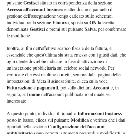
Gestisci
pulsante
situato in corrispondenza della sezione
Accesso all'account business
e attendi che il pannello di
gestione dell'assegnazione venga caricato sullo schermo;
Finanza
ON
individua poi la sezione
, sposta su
la levetta
Gestisci
Salva
denominata
e premi sul pulsante
, per confermare
le modifiche.
Inoltre, ai fini dell'effettivo scarico fiscale della fattura, è
essenziale che quest'ultima sia stata emessa con i giusti dati, che
ogni utente dovrebbe indicare in fase di attivazione di
un'inserzione pubblicitaria sul celebre social network. Per
verificare che essi risultino corretti, sempre dalla pagina delle
impostazioni di Meta Business Suite, clicca sulla voce
Fatturazione e pagamenti
Account
, poi sulla dicitura
e, in
nome
seguito, sul
dell'account pubblicitario al quale sei
interessato.
Informazioni business
A questo punto, individua il riquadro
Modifica
posto in basso, clicca sul pulsante
e verifica che i dati
Configurazione dell'account
riportati nella sezione
pubblicitario
siano corretti, altrimenti provvedi a modificarli in