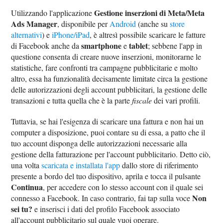
Gestione inserzioni di Meta/Meta
Utilizzando l'applicazione
Ads Manager
, disponibile per
Android
(anche su
store
alternativi
) e
iPhone/iPad
, è altresì possibile scaricare le fatture
smartphone
tablet
di Facebook anche da
e
; sebbene l'app in
questione consenta di creare nuove inserzioni, monitorarne le
statistiche, fare confronti tra campagne pubblicitarie e molto
altro, essa ha funzionalità decisamente limitate circa la gestione
delle autorizzazioni degli account pubblicitari, la gestione delle
transazioni e tutta quella che è la parte
fiscale
dei vari profili.
Tuttavia, se hai l'esigenza di scaricare una fattura e non hai un
computer a disposizione, puoi contare su di essa, a patto che il
tuo account disponga delle autorizzazioni necessarie alla
gestione della fatturazione per l'account pubblicitario. Detto ciò,
una volta
scaricata e installata l'app
dallo store di riferimento
presente a bordo del tuo dispositivo, aprila e tocca il pulsante
Continua
, per accedere con lo stesso account con il quale sei
Non
connesso a Facebook. In caso contrario, fai tap sulla voce
sei tu?
e inserisci i dati del profilo Facebook associato
all'account pubblicitario sul quale vuoi operare.