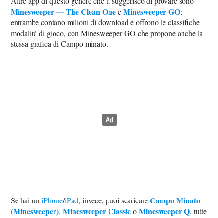
Altre app di questo genere che ti suggerisco di provare sono
Minesweeper — The Clean One
Minesweeper GO
e
:
entrambe contano milioni di download e offrono le classifiche
modalità di gioco, con Minesweeper GO che propone anche la
stessa grafica di Campo minato.
Campo Minato
Se hai un
iPhone
/
iPad
, invece, puoi scaricare
(Minesweeper)
Minesweeper Classic
Minesweeper Q
,
o
, tutte