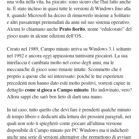
una volta nella vita, ha giocato: sono sicuro che l'hai fatto anche
tu. È stato incluso in quasi tutte le versioni di Windows fino alla
8, quando Microsoft ha deciso di rimuoverlo insieme a Solitario
e altri passatempi preinstallati da anni sul suo sistema operativo.
Prato fiorito
Alcuni lo chiamano anche
, nome “edulcorato” del
gioco usato in alcune edizioni dell’OS.
Creato nel 1989, Campo minato arriva su Windows 3.1 soltanto
nel 1992 e ancora oggi appassiona tantissimi giocatori. La sua
interfaccia è cambiata molto nel corso degli anni, ma le
meccaniche di gioco sono rimaste intatte. Scommetto che è
proprio a queste che sei interessato: poiché le tue esperienze
precedenti non hanno dato esiti molto positivi, vorresti capire in
come si gioca a Campo minato
dettaglio
. Ho indovinato, vero?
Allora sappi che sarò ben lieto di darti una mano.
In tal caso, tutto quello che devi fare è prenderti qualche minuto
di tempo libero e dedicarti alla lettura dei prossimi paragrafi, nei
quali non solo ti spiegherò come giocare all'ultima versione
disponibile di Campo minato per PC Windows ma ti indicherò
anche una serie di versioni alternative che permettono di avviare