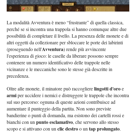
La modalità Avventura è meno “frustrante” di quella classica,
perché se si incontra una trappola si hanno comunque altre due
possibilità di completare il livello. La presenza delle monete e di
altri oggetti da collezionare per sbloccare le porte dei labirinti
Avventura
(proseguendo nell'
) rende più avvincente
l'esperienza di gioco: le caselle da liberare possono sempre
contenere un numero identificativo delle trappole nelle
vicinanze e le meccaniche sono le stesse già descritte in
precedenza.
lingotti d'oro
Oltre alle monete, il minatore può raccogliere
e
armi
per uccidere i nemici e distruggere le trappole che incontra
sul suo percorso: ognuna di queste azioni contribuisce ad
aumentare il punteggio della partita. Non sono previste
bandierine o punti di domanda, ma esistono dei cartelli rossi e
punto esclamativo
bianchi con un
, che servono allo stesso
clic destro
tap prolungato
scopo e si attivano con un
o un
.