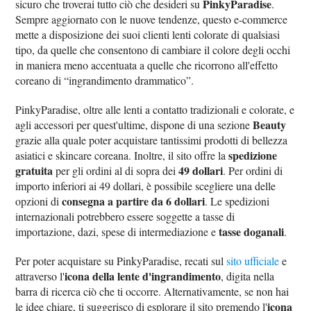
PinkyParadise
sicuro che troverai tutto ciò che desideri su
.
Sempre aggiornato con le nuove tendenze, questo e-commerce
mette a disposizione dei suoi clienti lenti colorate di qualsiasi
tipo, da quelle che consentono di cambiare il colore degli occhi
in maniera meno accentuata a quelle che ricorrono all'effetto
coreano di “ingrandimento drammatico”.
PinkyParadise, oltre alle lenti a contatto tradizionali e colorate, e
Beauty
agli accessori per quest'ultime, dispone di una sezione
grazie alla quale poter acquistare tantissimi prodotti di bellezza
spedizione
asiatici e skincare coreana. Inoltre, il sito offre la
gratuita
49 dollari
per gli ordini al di sopra dei
. Per ordini di
importo inferiori ai 49 dollari, è possibile scegliere una delle
consegna a partire da 6 dollari
opzioni di
. Le spedizioni
internazionali potrebbero essere soggette a tasse di
tasse doganali
importazione, dazi, spese di intermediazione e
.
Per poter acquistare su PinkyParadise, recati sul
sito ufficiale
e
icona della lente d'ingrandimento
attraverso l'
, digita nella
barra di ricerca ciò che ti occorre. Alternativamente, se non hai
icona
le idee chiare, ti suggerisco di esplorare il sito premendo l'