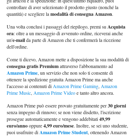
gli articoli e la spedizione: in quest'ultimo riquadro, puoi
controllare di aver selezionato il prodotto giusto (nonché la
modalità di consegna Amazon
quantità) e scegliere la
.
Acquista
Una volta conclusi i passaggi del riepilogo, premi su
ora
: oltre a un messaggio di avvenuto ordine, riceverai anche
e-mail
un'
da parte di Amazon che ti confermerà la ricezione
dell'ordine.
Come ti dicevo, Amazon mette a disposizione la sua modalità di
consegna gratis Premium
attraverso l'abbonamento ad
Amazon Prime
, un servizio che non solo ti consente di
ottenere la spedizione gratuita Amazon Prime ma anche
l'accesso ai contenuti di
Amazon Prime Gaming
,
Amazon
Prime Music
,
Amazon Prime Video
e tanto altro ancora.
30 giorni
Amazon Prime può essere provato gratuitamente per
senza impegno di rinnovo; se non viene disdetto, l'iscrizione
49,99
prosegue automaticamente e vengono addebitati
euro/anno
4,99 euro/mese
oppure
. Inoltre, se sei uno studente,
Amazon Prime Student
puoi usufruire di
, ottenendo Amazon