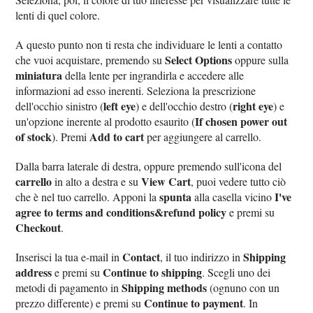
lenti di quel colore.
A questo punto non ti resta che individuare le lenti a contatto
Select Options
che vuoi acquistare, premendo su
oppure sulla
miniatura
della lente per ingrandirla e accedere alle
informazioni ad esso inerenti. Seleziona la prescrizione
left eye
right eye
dell'occhio sinistro (
) e dell'occhio destro (
) e
If chosen power out
un'opzione inerente al prodotto esaurito (
of stock
Add to cart
). Premi
per aggiungere al carrello.
Dalla barra laterale di destra, oppure premendo sull'icona del
carrello
View Cart
in alto a destra e su
, puoi vedere tutto ciò
spunta
I've
che è nel tuo carrello. Apponi la
alla casella vicino
agree to terms and conditions&refund policy
e premi su
Checkout
.
Contact
Shipping
Inserisci la tua e-mail in
, il tuo indirizzo in
address
Continue to shipping
e premi su
. Scegli uno dei
Shipping methods
metodi di pagamento in
(ognuno con un
Continue to payment
prezzo differente) e premi su
. In