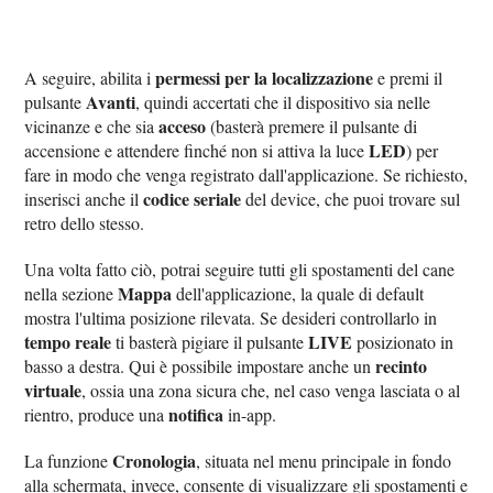
permessi per la localizzazione
A seguire, abilita i
e premi il
Avanti
pulsante
, quindi accertati che il dispositivo sia nelle
acceso
vicinanze e che sia
(basterà premere il pulsante di
LED
accensione e attendere finché non si attiva la luce
) per
fare in modo che venga registrato dall'applicazione. Se richiesto,
codice seriale
inserisci anche il
del device, che puoi trovare sul
retro dello stesso.
Una volta fatto ciò, potrai seguire tutti gli spostamenti del cane
Mappa
nella sezione
dell'applicazione, la quale di default
mostra l'ultima posizione rilevata. Se desideri controllarlo in
tempo reale
LIVE
ti basterà pigiare il pulsante
posizionato in
recinto
basso a destra. Qui è possibile impostare anche un
virtuale
, ossia una zona sicura che, nel caso venga lasciata o al
notifica
rientro, produce una
in-app.
Cronologia
La funzione
, situata nel menu principale in fondo
alla schermata, invece, consente di visualizzare gli spostamenti e