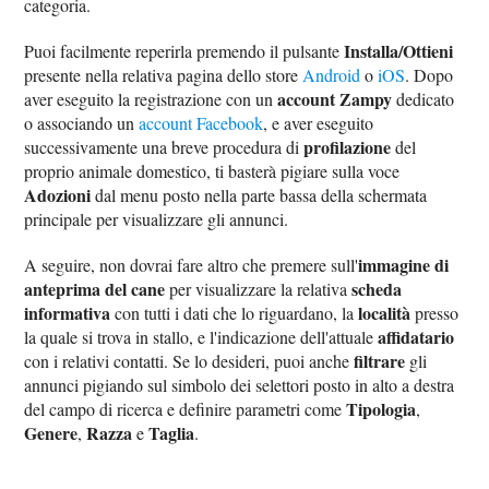
categoria.
Installa/Ottieni
Puoi facilmente reperirla premendo il pulsante
presente nella relativa pagina dello store
Android
o
iOS
. Dopo
account Zampy
aver eseguito la registrazione con un
dedicato
o associando un
account Facebook
, e aver eseguito
profilazione
successivamente una breve procedura di
del
proprio animale domestico, ti basterà pigiare sulla voce
Adozioni
dal menu posto nella parte bassa della schermata
principale per visualizzare gli annunci.
immagine di
A seguire, non dovrai fare altro che premere sull'
anteprima del cane
scheda
per visualizzare la relativa
informativa
località
con tutti i dati che lo riguardano, la
presso
affidatario
la quale si trova in stallo, e l'indicazione dell'attuale
filtrare
con i relativi contatti. Se lo desideri, puoi anche
gli
annunci pigiando sul simbolo dei selettori posto in alto a destra
Tipologia
del campo di ricerca e definire parametri come
,
Genere
Razza
Taglia
,
e
.