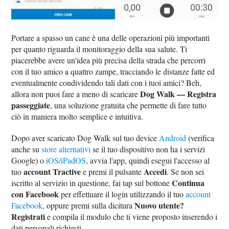
Portare a spasso un cane è una delle operazioni più importanti
per quanto riguarda il monitoraggio della sua salute. Ti
piacerebbe avere un'idea più precisa della strada che percorri
con il tuo amico a quattro zampe, tracciando le distanze fatte ed
eventualmente condividendo tali dati con i tuoi amici? Beh,
Dog Walk — Registra
allora non puoi fare a meno di scaricare
passeggiate
, una soluzione gratuita che permette di fare tutto
ciò in maniera molto semplice e intuitiva.
Dopo aver scaricato Dog Walk sul tuo device
Android
(verifica
anche su
store alternativi
se il tuo dispositivo non ha i servizi
Google) o
iOS/iPadOS
, avvia l'app, quindi esegui l'accesso al
account Tractive
Accedi
tuo
e premi il pulsante
. Se non sei
Continua
iscritto al servizio in questione, fai tap sul bottone
con Facebook
per effettuare il login utilizzando il tuo
account
Nuovo utente?
Facebook
, oppure premi sulla dicitura
Registrati
e compila il modulo che ti viene proposto inserendo i
dati personali richiesti.