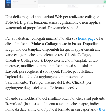
Una delle migliori applicazioni Web per realizzare collage è
FotoJet
. È gratis, funziona senza registrazione e non applica
watermark ai propri lavori. Proviamolo sùbito!
Per avvalertene, collegati innanzitutto alla sua
home page
e fai
Make a Collage
clic sul pulsante
posto in basso. Dopodiché
scegli uno dei template disponibili tra quelli appartenenti alle
Classic Collage,
varie categorie che sono elencate (es.
Creative Collage
ecc.). Dopo aver scelto il template di tuo
interesse, modificalo tramite i pulsanti posti sulla sinistra:
Layout
Photo
, per scegliere il suo layout;
, per effettuare
l'upload delle foto da aggiungere con un semplice
Text
Clipart
trascinamento;
, per inserire del testo;
, per
aggiungere degli sticker e delle icone; e così via.
Quando sei soddisfatto del risultato ottenuto, clicca sul pulsante
Download
(in alto) e, dal menu a tendina che si apre, indica il
nome da dare al file di output e il formato in cui esportarlo (
JPG