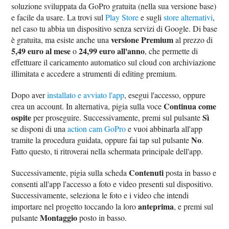
soluzione sviluppata da GoPro gratuita (nella sua versione base)
e facile da usare. La trovi sul
Play Store
e sugli
store alternativi
,
nel caso tu abbia un dispositivo senza servizi di Google. Di base
versione Premium
è gratuita, ma esiste anche una
al prezzo di
5,49 euro al mese
24,99 euro all'anno
o
, che permette di
effettuare il caricamento automatico sul cloud con archiviazione
illimitata e accedere a strumenti di editing premium.
Dopo aver
installato e avviato l'app
, esegui l'accesso, oppure
Continua come
crea un account. In alternativa, pigia sulla voce
ospite
Sì
per proseguire. Successivamente, premi sul pulsante
se disponi di una
action cam GoPro
e vuoi abbinarla all'app
No
tramite la procedura guidata, oppure fai tap sul pulsante
.
Fatto questo, ti ritroverai nella schermata principale dell'app.
Contenuti
Successivamente, pigia sulla scheda
posta in basso e
consenti all'app l'accesso a foto e video presenti sul dispositivo.
Successivamente, seleziona le foto e i video che intendi
anteprima
importare nel progetto toccando la loro
, e premi sul
Montaggio
pulsante
posto in basso.