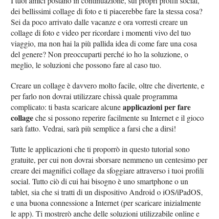
I tuoi amici postano in continuazione, sui propri profili social,
dei bellissimi collage di foto e ti piacerebbe fare la stessa cosa?
Sei da poco arrivato dalle vacanze e ora vorresti creare un
collage di foto e video per ricordare i momenti vivo del tuo
viaggio, ma non hai la più pallida idea di come fare una cosa
del genere? Non preoccuparti perché io ho la soluzione, o
meglio, le soluzioni che possono fare al caso tuo.
Creare un collage è davvero molto facile, oltre che divertente, e
per farlo non dovrai utilizzare chissà quale programma
applicazioni per fare
complicato: ti basta scaricare alcune
collage
che si possono reperire facilmente su Internet e il gioco
sarà fatto. Vedrai, sarà più semplice a farsi che a dirsi!
Tutte le applicazioni che ti proporrò in questo tutorial sono
gratuite, per cui non dovrai sborsare nemmeno un centesimo per
creare dei magnifici collage da sfoggiare attraverso i tuoi profili
social. Tutto ciò di cui hai bisogno è uno smartphone o un
tablet, sia che si tratti di un dispositivo Android o iOS/iPadOS,
e una buona connessione a Internet (per scaricare inizialmente
le app). Ti mostrerò anche delle soluzioni utilizzabile online e