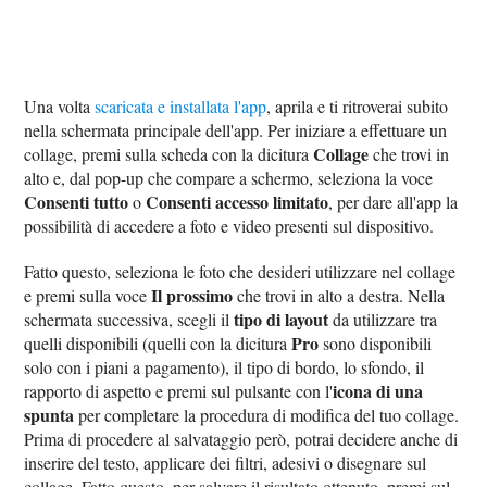
Una volta
scaricata e installata l'app
, aprila e ti ritroverai subito
nella schermata principale dell'app. Per iniziare a effettuare un
Collage
collage, premi sulla scheda con la dicitura
che trovi in
alto e, dal pop-up che compare a schermo, seleziona la voce
Consenti tutto
Consenti accesso limitato
o
, per dare all'app la
possibilità di accedere a foto e video presenti sul dispositivo.
Fatto questo, seleziona le foto che desideri utilizzare nel collage
Il prossimo
e premi sulla voce
che trovi in alto a destra. Nella
tipo di layout
schermata successiva, scegli il
da utilizzare tra
Pro
quelli disponibili (quelli con la dicitura
sono disponibili
solo con i piani a pagamento), il tipo di bordo, lo sfondo, il
icona di una
rapporto di aspetto e premi sul pulsante con l'
spunta
per completare la procedura di modifica del tuo collage.
Prima di procedere al salvataggio però, potrai decidere anche di
inserire del testo, applicare dei filtri, adesivi o disegnare sul
collage. Fatto questo, per salvare il risultato ottenuto, premi sul