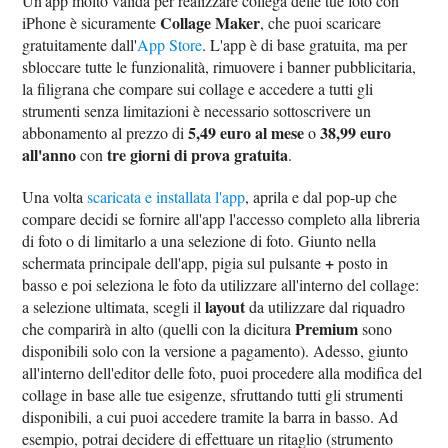
Un'app molto valida per realizzare collega delle tue foto con
Collage Maker
iPhone è sicuramente
, che puoi scaricare
gratuitamente dall'
App Store
. L'app è di base gratuita, ma per
sbloccare tutte le funzionalità, rimuovere i banner pubblicitaria,
la filigrana che compare sui collage e accedere a tutti gli
strumenti senza limitazioni è necessario sottoscrivere un
5,49 euro al mese
38,99 euro
abbonamento al prezzo di
o
all'anno
tre giorni di prova gratuita
con
.
Una volta
scaricata e installata l'app
, aprila e dal pop-up che
compare decidi se fornire all'app l'accesso completo alla libreria
di foto o di limitarlo a una selezione di foto. Giunto nella
+
schermata principale dell'app, pigia sul pulsante
posto in
basso e poi seleziona le foto da utilizzare all'interno del collage:
layout
a selezione ultimata, scegli il
da utilizzare dal riquadro
Premium
che comparirà in alto (quelli con la dicitura
sono
disponibili solo con la versione a pagamento). Adesso, giunto
all'interno dell'editor delle foto, puoi procedere alla modifica del
collage in base alle tue esigenze, sfruttando tutti gli strumenti
disponibili, a cui puoi accedere tramite la barra in basso. Ad
esempio, potrai decidere di effettuare un ritaglio (strumento