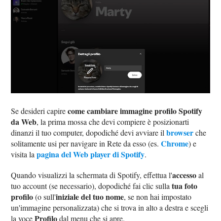
come cambiare immagine profilo Spotify
Se desideri capire
da Web
, la prima mossa che devi compiere è posizionarti
browser
dinanzi il tuo computer, dopodiché devi avviare il
che
Chrome
solitamente usi per navigare in Rete da esso (es.
) e
pagina del Web player di Spotify
visita la
.
accesso
Quando visualizzi la schermata di Spotify, effettua l'
al
tua foto
tuo account (se necessario), dopodiché fai clic sulla
profilo
iniziale del tuo nome
(o sull'
, se non hai impostato
un'immagine personalizzata) che si trova in alto a destra e scegli
Profilo
la voce
dal menu che si apre.