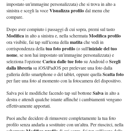
impostato un'immagine personalizzata) che si trova in alto a
Visualizza profilo
sinistra e scegli la voce
dal menu che
compare.
Dopo aver compiuto i passaggi di cui sopra, premi sul tasto
Modifica
Modifica profilo
in alto a sinistra e, nella schermata
matita
ora visibile, fai tap sull'icona della
che vedi in
tua foto profilo
iniziale del tuo
corrispondenza della
(o sull'
nome
, se non hai impostato un'immagine personalizzata) e
Carica dalle tue foto
Scegli
seleziona l'opzione
su Android o
dalla libreria
su iOS/iPadOS per prelevare una foto dalla
Scatta foto
galleria dello smartphone o del tablet, oppure quella
per fare una foto al momento con la fotocamera del dispositivo.
Salva
Salva poi le modifiche facendo tap sul bottone
in alto a
destra e attendi qualche istante affinché i cambiamenti vengano
effettivamente apportati.
Puoi anche decidere di rimuovere completamente la tua foto
profilo senza andarla a sostituire con un'altra. Per riuscirci, nella
Modifica profilo
schermata
di cui sopra, fai tap sull'icona della