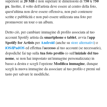
20 MB
750 x 750
superiore ai
e non superare le dimensioni di
px
. Inoltre, il volto dell'artista deve essere al centro della foto,
quest'ultima non deve essere offensiva, non può contenere
scritte e pubblicità e non può essere utilizzata una foto per
promuovere un tour o un album.
Detto ciò, per cambiare immagine di profilo associata al tuo
smartphone e tablet
app
account Spotify artista da
, avvia l'
Spotify for Artists
Android
per
(anche su
store alternativi
) o
iOS/iPadOS
accesso
ed effettua l'
al tuo account (se necessario),
tua foto profilo
iniziale del tuo
dopodiché fai tap sulla
(o sull'
nome
, se non hai impostato un'immagine personalizzata) in
Modifica immagine
basso a destra e scegli l'opzione
, dunque
scegli la nuova immagine da associare al tuo profilo e premi sul
tasto per salvare le modifiche.