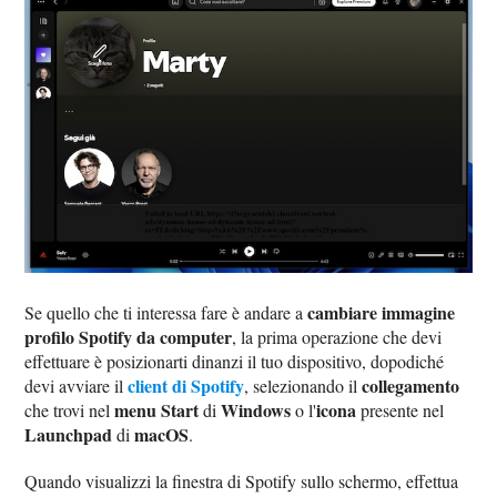
cambiare immagine
Se quello che ti interessa fare è andare a
profilo Spotify da computer
, la prima operazione che devi
effettuare è posizionarti dinanzi il tuo dispositivo, dopodiché
client di Spotify
collegamento
devi avviare il
, selezionando il
menu Start
Windows
icona
che trovi nel
di
o l'
presente nel
Launchpad
macOS
di
.
Quando visualizzi la finestra di Spotify sullo schermo, effettua