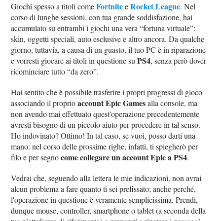
Fortnite
Rocket League
Giochi spesso a titoli come
e
. Nel
corso di lunghe sessioni, con tua grande soddisfazione, hai
accumulato su entrambi i giochi una vera “fortuna virtuale”:
skin, oggetti speciali, auto esclusive e altro ancora. Da qualche
giorno, tuttavia, a causa di un guasto, il tuo PC è in riparazione
PS4
e vorresti giocare ai titoli in questione su
, senza però dover
ricominciare tutto “da zero”.
Hai sentito che è possibile trasferire i propri progressi di gioco
account Epic Games
associando il proprio
alla console, ma
non avendo mai effettuato quest'operazione precedentemente
avresti bisogno di un piccolo aiuto per procedere in tal senso.
Ho indovinato? Ottimo! In tal caso, se vuoi, posso darti una
mano: nel corso delle prossime righe, infatti, ti spiegherò per
come collegare un account Epic a PS4
filo e per segno
.
Vedrai che, seguendo alla lettera le mie indicazioni, non avrai
alcun problema a fare quanto ti sei prefissato; anche perché,
l'operazione in questione è veramente semplicissima. Prendi,
dunque mouse, controller, smartphone o tablet (a seconda della