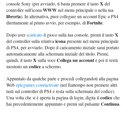
X
console Sony (per avviarlo, ti basta premere il tasto
del
WWW
controller sull'icona
nel menu principale o nella tua
libreria
). In alternativa, puoi collegare un account Epic a PS4
Fortnite
direttamente al primo avvio, per esempio, di
.
X
Dopo aver
scaricato
il gioco sulla tua console, premi il tasto
icona
del controller sulla relativa
presente nel menu principale
di PS4, per avviarlo. Dopo il caricamento iniziale sarai portato
automaticamente alla schermata iniziale del titolo. Premi,
X
Collega un account
quindi, il tasto
sulla voce
e poi ti verrà
codice
mostrato un
a schermo.
Appuntalo da qualche parte e procedi collegandoti alla pagina
Web
epicgames.com/activate
(nel frattempo non premere altri
tasti sul controller di PS4 e resta sulla schermata del codice).
codice
Una volta che si è aperta la pagina di login, digita il
che
Continua
hai precedentemente appuntato e premi sul pulsante
.