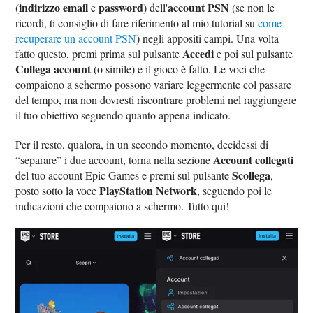
indirizzo email
password
account PSN
(
e
) dell'
(se non le
ricordi, ti consiglio di fare riferimento al mio tutorial su
come
recuperare un account PSN
) negli appositi campi. Una volta
Accedi
fatto questo, premi prima sul pulsante
e poi sul pulsante
Collega account
(o simile) e il gioco è fatto. Le voci che
compaiono a schermo possono variare leggermente col passare
del tempo, ma non dovresti riscontrare problemi nel raggiungere
il tuo obiettivo seguendo quanto appena indicato.
Per il resto, qualora, in un secondo momento, decidessi di
Account collegati
“separare” i due account, torna nella sezione
Scollega
del tuo account Epic Games e premi sul pulsante
,
PlayStation Network
posto sotto la voce
, seguendo poi le
indicazioni che compaiono a schermo. Tutto qui!