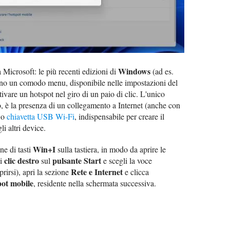
Windows
a Microsoft: le più recenti edizioni di
(ad es.
o un comodo menu, disponibile nelle impostazioni del
tivare un hotspot nel giro di un paio di clic. L'unico
so, è la presenza di un collegamento a Internet (anche con
a o
chiavetta USB Wi-Fi
, indispensabile per creare il
i altri device.
Win+I
ne di tasti
sulla tastiera, in modo da aprire le
clic destro
pulsante Start
ai
sul
e scegli la voce
Rete e Internet
rirsi), apri la sezione
e clicca
ot mobile
, residente nella schermata successiva.