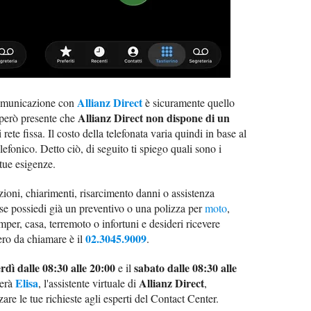
Allianz Direct
 comunicazione con
è sicuramente quello
Allianz Direct non dispone di un
i però presente che
rete fissa. Il costo della telefonata varia quindi in base al
lefonico. Detto ciò, di seguito ti spiego quali sono i
tue esigenze.
ioni, chiarimenti, risarcimento danni o assistenza
 se possiedi già un preventivo o una polizza per
moto
,
mper, casa, terremoto o infortuni e desideri ricevere
02.3045.9009
ero da chiamare è il
.
rdì dalle 08:30 alle 20:00
sabato dalle 08:30 alle
e il
Elisa
Allianz Direct
derà
, l'assistente virtuale di
,
are le tue richieste agli esperti del Contact Center.