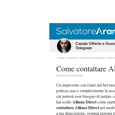
Canale Offerte e Scon
Telegram
Home
Internet
Siti Internet popolari
Altri S
Come contattare Al
di
Salvatore Aranzulla
Un imprevisto con l'auto nel bel mez
polizza casa o semplicemente la necess
cui potresti aver bisogno di parlare
Allianz Direct
hai scelto
come partne
contattare Allianz Direct
nel modo 
a tua disposizione, ognuna pensata p