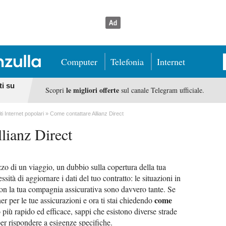
Computer
Telefonia
Internet
ti su
le migliori offerte
Scopri
sul canale Telegram ufficiale.
iti Internet popolari
Come contattare Allianz Direct
lianz Direct
zo di un viaggio, un dubbio sulla copertura della tua
ità di aggiornare i dati del tuo contratto: le situazioni in
 con la tua compagnia assicurativa sono davvero tante. Se
come
r per le tue assicurazioni e ora ti stai chiedendo
più rapido ed efficace, sappi che esistono diverse strade
er rispondere a esigenze specifiche.