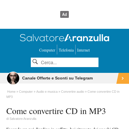
Computer
Telefonia
Internet
Canale Offerte e Sconti su Telegram
Home
Computer
Audio e musica
Convertire audio
Come convertire CD in
MP3
Come convertire CD in MP3
di
Salvatore Aranzulla