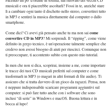
Facendo un po' d'ordine in soffitta, hai ritrovato dei vecchi CD
musicali e ora ti piacerebbe ascoltarli? Fossi in te, anziché stare
lì a cambiare ogni tanto il dischetto nello stereo, convertirei tutto
in MP3 e sentirei la musica direttamente dal computer o dallo
smartphone.
come
Come dici? Ci avevi già pensato anche tu ma non sai
convertire CD in MP3
? Mi sorprendi. Il “ripping”, come viene
definito in gergo tecnico, è un'operazione talmente semplice che
credevo non avessi bisogno di aiuti per riuscirci. Comunque non
ti preoccupare, ti accontento subito con questo mio tutorial.
In men che non si dica, scoprirai, insieme a me, come importare
le tracce dei tuoi CD musicali preferiti sul computer e come
trasformarli in MP3 (o magari in altri formati di file audio). Ti
assicuro che si tratta davvero di un gioco da ragazzi. Pensa, non
è neppure indispensabile scaricare programmi aggiuntivi sul
computer: si può fare tutto anche con i software che sono
inclusi “di serie” in Windows e macOS. Buona lettura e in
bocca al lupo!